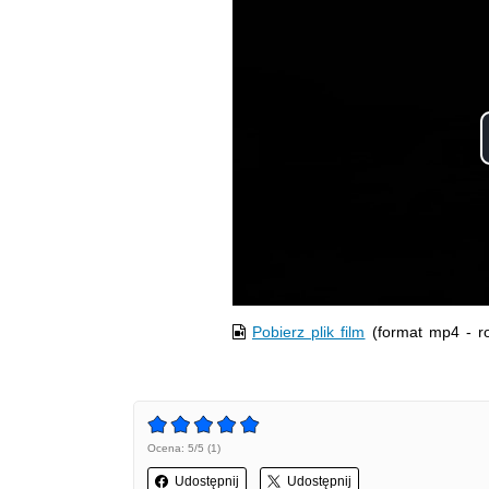
Pobierz plik film
(format mp4 - r
Ocena: 5/5 (1)
Udostępnij
Udostępnij