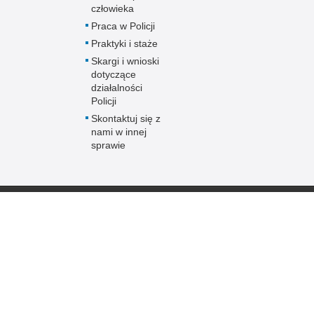
człowieka
Praca w Policji
Praktyki i staże
Skargi i wnioski
dotyczące
działalności
Policji
Skontaktuj się z
nami w innej
sprawie
Policja
online
Biuletyn Informacji
BIP Polic