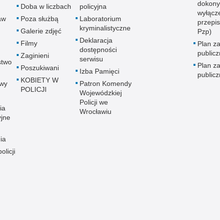
dokony
Doba w liczbach
policyjna
wyłącz
aw
Poza służbą
Laboratorium
przepi
kryminalistyczne
Galerie zdjęć
Pzp)
Deklaracja
Filmy
Plan z
dostępności
public
Zaginieni
serwisu
stwo
Plan z
Poszukiwani
Izba Pamięci
public
KOBIETY W
wy
Patron Komendy
POLICJI
Wojewódzkiej
Policji we
ia
Wrocławiu
yjne
ia
olicji