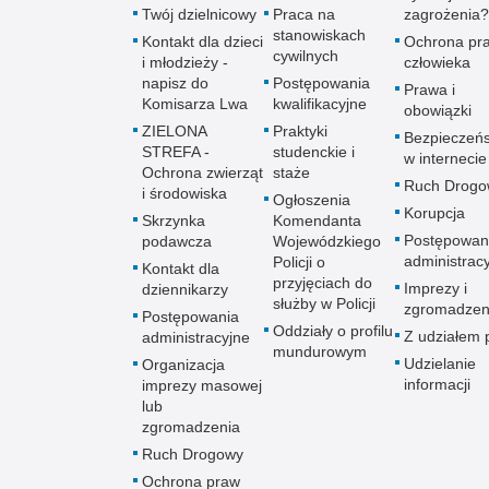
Twój dzielnicowy
Praca na
zagrożenia?
stanowiskach
Kontakt dla dzieci
Ochrona pr
cywilnych
i młodzieży -
człowieka
napisz do
Postępowania
Prawa i
Komisarza Lwa
kwalifikacyjne
obowiązki
ZIELONA
Praktyki
Bezpieczeń
STREFA -
studenckie i
w internecie
Ochrona zwierząt
staże
Ruch Drogo
i środowiska
Ogłoszenia
Korupcja
Skrzynka
Komendanta
Postępowan
podawcza
Wojewódzkiego
administrac
Policji o
Kontakt dla
przyjęciach do
Imprezy i
dziennikarzy
służby w Policji
zgromadzen
Postępowania
Oddziały o profilu
Z udziałem p
administracyjne
mundurowym
Udzielanie
Organizacja
informacji
imprezy masowej
lub
zgromadzenia
Ruch Drogowy
Ochrona praw