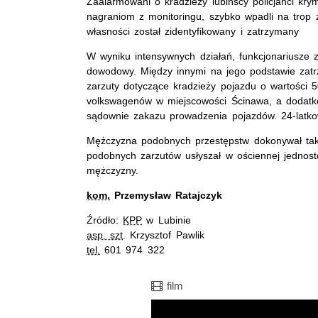
Zaalarmowani o kradzieży lubińscy policjanci krymi
nagraniom z monitoringu, szybko wpadli na trop z
własności został zidentyfikowany i zatrzymany
W wyniku intensywnych działań, funkcjonariusze z
dowodowy. Między innymi na jego podstawie zat
zarzuty dotyczące kradzieży pojazdu o wartości 5
volkswagenów w miejscowości Ścinawa, a dodat
sądownie zakazu prowadzenia pojazdów. 24-latkow
Mężczyzna podobnych przestępstw dokonywał takż
podobnych zarzutów usłyszał w ościennej jednost
mężczyzny.
kom.
Przemysław Ratajczyk
Źródło:
KPP
w Lubinie
asp. szt
. Krzysztof Pawlik
tel.
601 974 322
Film
film
Opis filmu: film