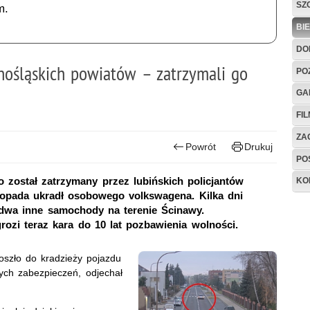
SZ
m.
BI
DO
nośląskich powiatów – zatrzymali go
PO
GA
FI
ZAG
Powrót
Drukuj
PO
o został zatrzymany przez lubińskich policjantów
KO
stopada ukradł osobowego volkswagena. Kilka dni
 dwa inne samochody na terenie Ścinawy.
ozi teraz kara do 10 lat pozbawienia wolności.
oszło do kradzieży pojazdu
ych zabezpieczeń, odjechał