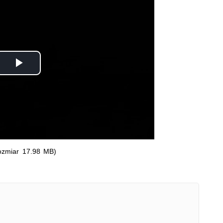
Odtwórz
wideo
ozmiar 17.98 MB)