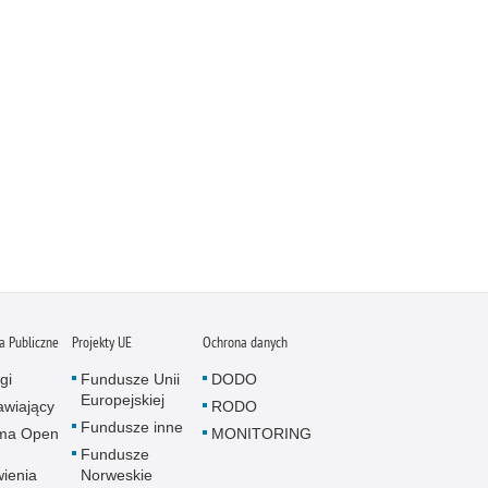
 Publiczne
Projekty UE
Ochrona danych
gi
Fundusze Unii
DODO
Europejskiej
wiający
RODO
Fundusze inne
rma Open
MONITORING
Fundusze
ienia
Norweskie