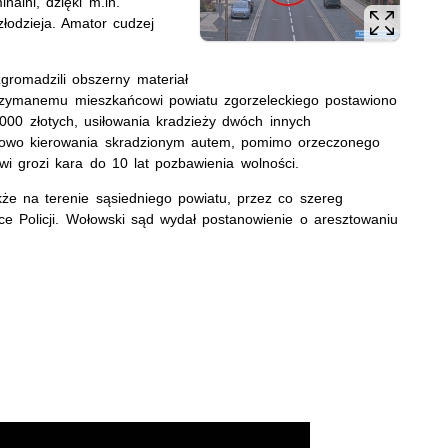
nalni, dzięki m.in.
łodzieja. Amator cudzej
gromadzili obszerny materiał
rzymanemu mieszkańcowi powiatu zgorzeleckiego postawiono
000 złotych, usiłowania kradzieży dwóch innych
kowo kierowania skradzionym autem, pomimo orzeczonego
i grozi kara do 10 lat pozbawienia wolności.
e na terenie sąsiedniego powiatu, przez co szereg
ce Policji. Wołowski sąd wydał postanowienie o aresztowaniu