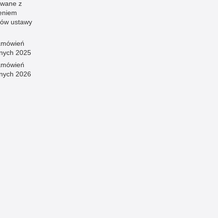
wane z
eniem
sów ustawy
amówień
znych 2025
amówień
znych 2026