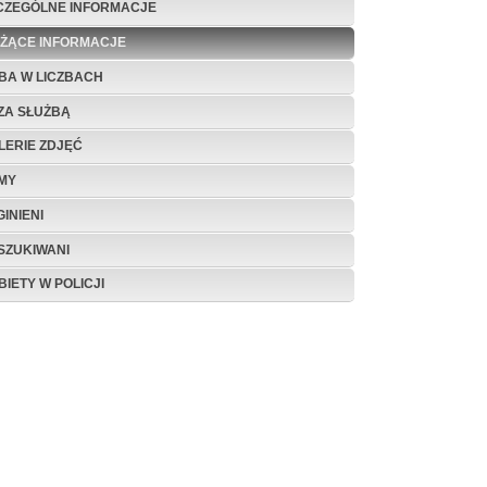
CZEGÓLNE INFORMACJE
EŻĄCE INFORMACJE
BA W LICZBACH
ZA SŁUŻBĄ
LERIE ZDJĘĆ
LMY
INIENI
SZUKIWANI
BIETY W POLICJI