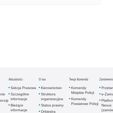
Aktualności
O nas
Twoja Komenda
Zamówienia
Sekcja Prasowa
Kierownictwo
Komendy
Przetar
Miejskie Policji
znie
Szczególne
Struktura
e-Zama
informacje
organizacyjna
Komendy
erząt
Platfo
Powiatowe Policji
Bieżące
Status prawny
Nexus
informacje
(zamów
Orkiestra