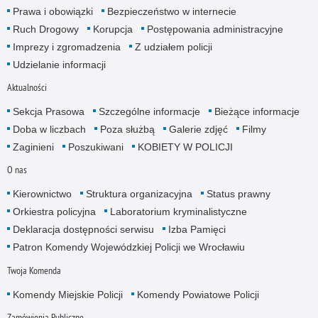
Prawa i obowiązki
Bezpieczeństwo w internecie
Ruch Drogowy
Korupcja
Postępowania administracyjne
Imprezy i zgromadzenia
Z udziałem policji
Udzielanie informacji
Aktualności
Sekcja Prasowa
Szczególne informacje
Bieżące informacje
Doba w liczbach
Poza służbą
Galerie zdjęć
Filmy
Zaginieni
Poszukiwani
KOBIETY W POLICJI
O nas
Kierownictwo
Struktura organizacyjna
Status prawny
Orkiestra policyjna
Laboratorium kryminalistyczne
Deklaracja dostępności serwisu
Izba Pamięci
Patron Komendy Wojewódzkiej Policji we Wrocławiu
Twoja Komenda
Komendy Miejskie Policji
Komendy Powiatowe Policji
Zamówienia Publiczne