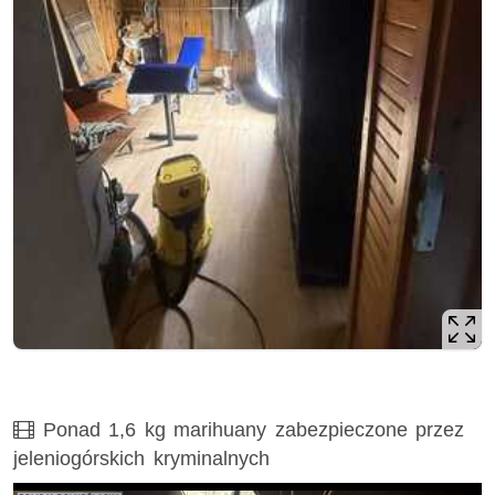
Film
Ponad 1,6 kg marihuany zabezpieczone przez
jeleniogórskich kryminalnych
Opis filmu: opis filmu w załączeniu