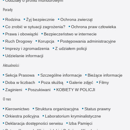
Oddziały o profilu mundurowym
Porady
Rodzina
Żyj bezpiecznie
Ochrona zwierząt
Co zrobić w sytuacji zagrożenia?
Ochrona praw człowieka
Prawa i obowiązki
Bezpieczeństwo w internecie
Ruch Drogowy
Korupcja
Postępowania administracyjne
Imprezy i zgromadzenia
Z udziałem policji
Udzielanie informacji
Aktualności
Sekcja Prasowa
Szczególne informacje
Bieżące informacje
Doba w liczbach
Poza służbą
Galerie zdjęć
Filmy
Zaginieni
Poszukiwani
KOBIETY W POLICJI
O nas
Kierownictwo
Struktura organizacyjna
Status prawny
Orkiestra policyjna
Laboratorium kryminalistyczne
Deklaracja dostępności serwisu
Izba Pamięci