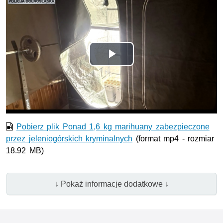
Odtwórz
wideo
Pobierz plik Ponad 1,6 kg marihuany zabezpieczone
przez jeleniogórskich kryminalnych
(format mp4 - rozmiar
18.92 MB)
↓ Pokaż informacje dodatkowe ↓