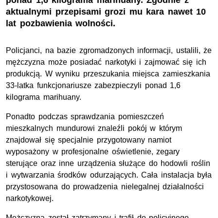
ponad 1,6 kilograma marihuany. Zgodnie z
aktualnymi przepisami grozi mu kara nawet 10
lat pozbawienia wolności.
Policjanci, na bazie zgromadzonych informacji, ustalili, że
mężczyzna może posiadać narkotyki i zajmować się ich
produkcją. W wyniku przeszukania miejsca zamieszkania
33-latka funkcjonariusze zabezpieczyli ponad 1,6
kilograma marihuany.
Ponadto podczas sprawdzania pomieszczeń
mieszkalnych mundurowi znaleźli pokój w którym
znajdował się specjalnie przygotowany namiot
wyposażony w profesjonalne oświetlenie, zegary
sterujące oraz inne urządzenia służące do hodowli roślin
i wytwarzania środków odurzających. Cała instalacja była
przystosowana do prowadzenia nielegalnej działalności
narkotykowej.
Mężczyzna został zatrzymany i trafił do policyjnego