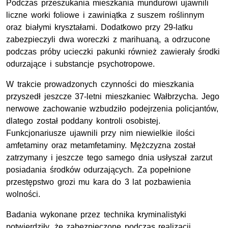
Podczas przeszukania mieszkania mundurowi ujawnili
liczne worki foliowe i zawiniątka z suszem roślinnym
oraz białymi kryształami. Dodatkowo przy 29-latku
zabezpieczyli dwa woreczki z marihuaną, a odrzucone
podczas próby ucieczki pakunki również zawierały środki
odurzające i substancje psychotropowe.
W trakcie prowadzonych czynności do mieszkania
przyszedł jeszcze 37-letni mieszkaniec Wałbrzycha. Jego
nerwowe zachowanie wzbudziło podejrzenia policjantów,
dlatego został poddany kontroli osobistej.
Funkcjonariusze ujawnili przy nim niewielkie ilości
amfetaminy oraz metamfetaminy. Mężczyzna został
zatrzymany i jeszcze tego samego dnia usłyszał zarzut
posiadania środków odurzających. Za popełnione
przestępstwo grozi mu kara do 3 lat pozbawienia
wolności.
Badania wykonane przez technika kryminalistyki
potwierdziły, że zabezpieczone podczas realizacji