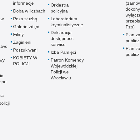
informacje
(zamów
Orkiestra
dokony
Doba w liczbach
policyjna
wyłącz
aw
Poza służbą
Laboratorium
przepi
kryminalistyczne
Galerie zdjęć
Pzp)
Deklaracja
Filmy
Plan z
dostępności
public
Zaginieni
serwisu
stwo
Plan z
Poszukiwani
Izba Pamięci
public
KOBIETY W
wy
Patron Komendy
POLICJI
Wojewódzkiej
Policji we
ia
Wrocławiu
yjne
ia
olicji