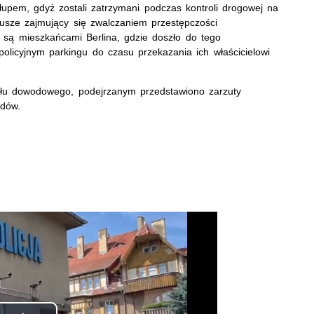
 łupem, gdyż zostali zatrzymani podczas kontroli drogowej na
ariusze zajmujący się zwalczaniem przestępczości
a są mieszkańcami Berlina, gdzie doszło do tego
olicyjnym parkingu do czasu przekazania ich właścicielowi
iału dowodowego, podejrzanym przedstawiono
z
a
rzuty
dów.