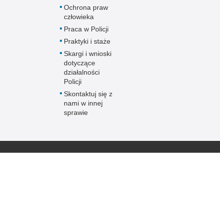
Ochrona praw
człowieka
Praca w Policji
Praktyki i staże
Skargi i wnioski
dotyczące
działalności
Policji
Skontaktuj się z
nami w innej
sprawie
Policja
online
Biuletyn Informacji
BIP Polic