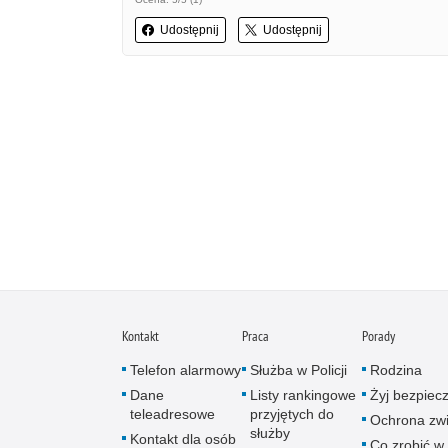
Udostępnij
Udostępnij
Kontakt
Praca
Porady
Telefon alarmowy
Służba w Policji
Rodzina
Dane
Listy rankingowe
Żyj bezpiec
teleadresowe
przyjętych do
Ochrona zwi
służby
Kontakt dla osób
Co zrobić w