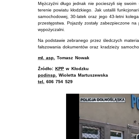
Mężczyźni d
ługo jednak nie pocieszyli się swoim
terenie powiatu kłodzkiego. Jak ustalili funkcjon
samochodowej, 30-latek oraz jego 43-letni koleg
przestępstwa. Pojazdy zostały zabezpieczone na p
wypożyczalni.
Na podstawie zebranego przez śledczych mater
fałszowania dokumentów oraz kradzieży samocho
mł. asp.
Tomasz Nowak
Ź
ródło:
KPP
w Kłodzku
podinsp.
Wioletta Martuszewska
tel.
606 754 529