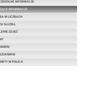
CZEGÓLNE INFORMACJE
EŻĄCE INFORMACJE
BA W LICZBACH
ZA SŁUŻBĄ
LERIE ZDJĘĆ
LMY
INIENI
SZUKIWANI
BIETY W POLICJI