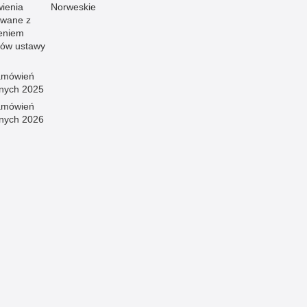
ienia
Norweskie
wane z
eniem
sów ustawy
amówień
znych 2025
amówień
znych 2026