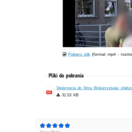
Pobierz plik
(format mp4 - rozmi
Pliki do pobrania
Deskrypcja do filmu Wykorzystując sfał
31.53 KB
Ocena: 5/5 (1)