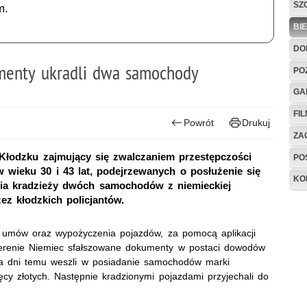
SZ
m.
BI
DO
menty ukradli dwa samochody
PO
GA
FI
Powrót
Drukuj
ZAG
Kłodzku zajmujący się zwalczaniem przestępczości
PO
ieku 30 i 43 lat, podejrzewanych o posłużenie się
KO
ia kradzieży dwóch samochodów z niemieckiej
ez kłodzkich policjantów.
a umów oraz wypożyczenia pojazdów, za pomocą aplikacji
terenie Niemiec
sfałszowane
dokumenty w postaci dowodów
ka dni temu weszli w posiadanie samochodów marki
ęcy
zł
otych.
Następnie k
radzionymi pojazdami przyjechali do