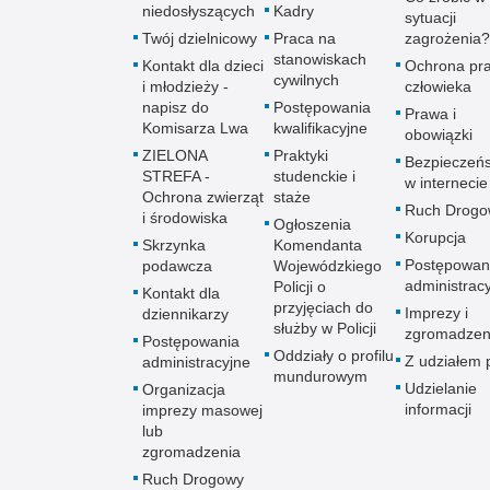
niedosłyszących
Kadry
sytuacji
Twój dzielnicowy
Praca na
zagrożenia?
stanowiskach
Kontakt dla dzieci
Ochrona pr
cywilnych
i młodzieży -
człowieka
napisz do
Postępowania
Prawa i
Komisarza Lwa
kwalifikacyjne
obowiązki
ZIELONA
Praktyki
Bezpieczeń
STREFA -
studenckie i
w internecie
Ochrona zwierząt
staże
Ruch Drogo
i środowiska
Ogłoszenia
Korupcja
Skrzynka
Komendanta
Postępowan
podawcza
Wojewódzkiego
administrac
Policji o
Kontakt dla
przyjęciach do
Imprezy i
dziennikarzy
służby w Policji
zgromadzen
Postępowania
Oddziały o profilu
Z udziałem p
administracyjne
mundurowym
Udzielanie
Organizacja
informacji
imprezy masowej
lub
zgromadzenia
Ruch Drogowy