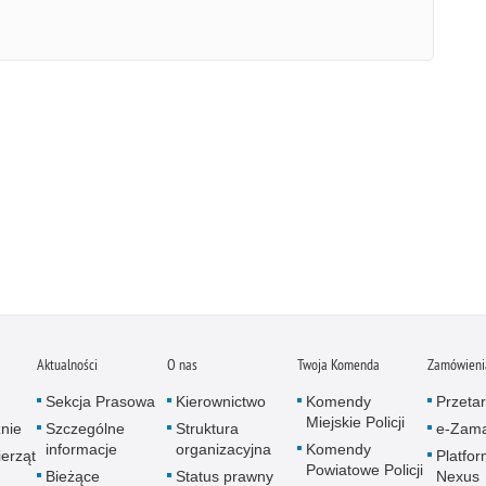
Aktualności
O nas
Twoja Komenda
Zamówienia
Sekcja Prasowa
Kierownictwo
Komendy
Przetar
Miejskie Policji
znie
Szczególne
Struktura
e-Zama
informacje
organizacyjna
Komendy
erząt
Platfo
Powiatowe Policji
Bieżące
Status prawny
Nexus