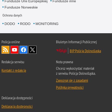
Fundusze Unii Europejskiej
Fundusze inne
Fundusze Norweskie
Ochrona danych
DODO
RODO
MONITORING
Policja
online
Biuletyn Informacji Publicznej
BIP Policja Dolnośląska
Redakcja serwisu
Nota prawna
Chcesz wykorzystać materiał
Kontakt z redakcją
z serwisu Policja Dolnośląska.
Zapoznaj się z zasadami
Polityka prywatności
Deklaracja dostępności
Deklaracja dostępności