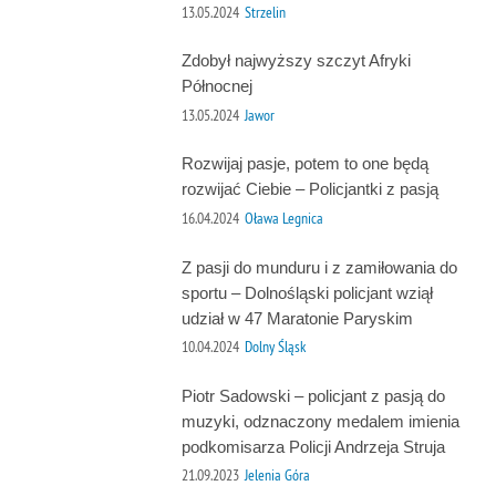
13.05.2024
Strzelin
Zdobył najwyższy szczyt Afryki
Północnej
13.05.2024
Jawor
Rozwijaj pasje, potem to one będą
rozwijać Ciebie – Policjantki z pasją
16.04.2024
Oława Legnica
Z pasji do munduru i z zamiłowania do
sportu – Dolnośląski policjant wziął
udział w 47 Maratonie Paryskim
10.04.2024
Dolny Śląsk
Piotr Sadowski – policjant z pasją do
muzyki, odznaczony medalem imienia
podkomisarza Policji Andrzeja Struja
21.09.2023
Jelenia Góra