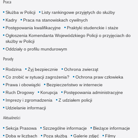
Praca
Służba w Policji
Listy rankingowe przyjętych do służby
Kadry
Praca na stanowiskach cywilnych
Postępowania kwalifikacyjne
Praktyki studenckie i staże
Ogłoszenia Komendanta Wojewódzkiego Policji o przyjęciach do
służby w Policji
Oddziały o profilu mundurowym
Porady
Rodzina
Żyj bezpiecznie
Ochrona zwierząt
Co zrobić w sytuacji zagrożenia?
Ochrona praw człowieka
Prawa i obowiązki
Bezpieczeństwo w internecie
Ruch Drogowy
Korupcja
Postępowania administracyjne
Imprezy i zgromadzenia
Z udziałem policji
Udzielanie informacji
Aktualności
Sekcja Prasowa
Szczególne informacje
Bieżące informacje
Doba w liczbach
Poza służbą
Galerie zdjęć
Filmy