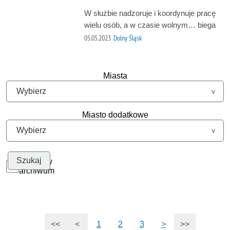
W służbie nadzoruje i koordynuje pracę
wielu osób, a w czasie wolnym… biega
05.05.2023
Dolny Śląsk
Miasta
Miasto dodatkowe
Szukaj w
archiwum
<<
<
1
2
3
>
>>