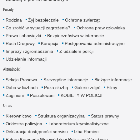
Porady
Rodzina
Żyj bezpiecznie
Ochrona zwierząt
Co zrobić w sytuacji zagrożenia?
Ochrona praw człowieka
Prawa i obowiązki
Bezpieczeństwo w internecie
Ruch Drogowy
Korupcja
Postępowania administracyjne
Imprezy i zgromadzenia
Z udziałem policji
Udzielanie informacji
Aktualności
Sekcja Prasowa
Szczególne informacje
Bieżące informacje
Doba w liczbach
Poza służbą
Galerie zdjęć
Filmy
Zaginieni
Poszukiwani
KOBIETY W POLICJI
O nas
Kierownictwo
Struktura organizacyjna
Status prawny
Orkiestra policyjna
Laboratorium kryminalistyczne
Deklaracja dostępności serwisu
Izba Pamięci
Patron Komendy Wojewódzkiej Policji we Wrocławiu