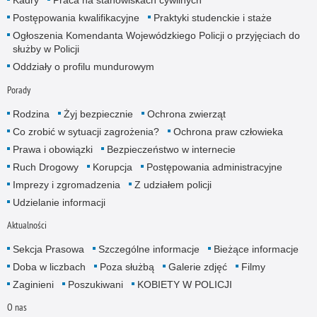
Kadry
Praca na stanowiskach cywilnych
Postępowania kwalifikacyjne
Praktyki studenckie i staże
Ogłoszenia Komendanta Wojewódzkiego Policji o przyjęciach do
służby w Policji
Oddziały o profilu mundurowym
Porady
Rodzina
Żyj bezpiecznie
Ochrona zwierząt
Co zrobić w sytuacji zagrożenia?
Ochrona praw człowieka
Prawa i obowiązki
Bezpieczeństwo w internecie
Ruch Drogowy
Korupcja
Postępowania administracyjne
Imprezy i zgromadzenia
Z udziałem policji
Udzielanie informacji
Aktualności
Sekcja Prasowa
Szczególne informacje
Bieżące informacje
Doba w liczbach
Poza służbą
Galerie zdjęć
Filmy
Zaginieni
Poszukiwani
KOBIETY W POLICJI
O nas