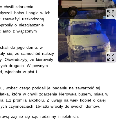
 chwili zdarzenia
łyszeli hałas i nagle w ich
z zauważyli uszkodzoną
prosiły o niezgłaszanie
ąc auto z włączonym
ojechali do jego domu, w
znały się, że samochód należy
y. Oświadczyły, że kierowały
cznych drogach. W pewnym
, wjechała w płot i
olu, wobec czego poddali je badaniu na zawartość tej
latka, która w chwili zdarzenia kierowała busem, miała w
ka 1,1 promila alkoholu. Z uwagi na wiek kobiet o całej
nych czynnościach 16-latki wróciły do swoich domów.
awą zajmie się sąd rodzinny i nieletnich.