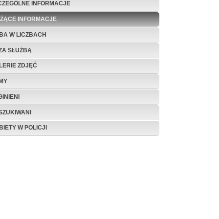
CZEGÓLNE INFORMACJE
EŻĄCE INFORMACJE
BA W LICZBACH
ZA SŁUŻBĄ
LERIE ZDJĘĆ
LMY
INIENI
SZUKIWANI
BIETY W POLICJI