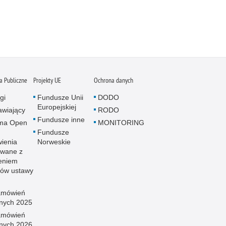
 Publiczne
Projekty UE
Ochrona danych
gi
Fundusze Unii
DODO
Europejskiej
wiający
RODO
Fundusze inne
rma Open
MONITORING
Fundusze
ienia
Norweskie
wane z
eniem
sów ustawy
amówień
znych 2025
amówień
znych 2026