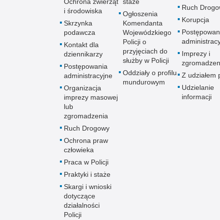
Ochrona zwierząt
staże
Ruch Drogo
i środowiska
Ogłoszenia
Korupcja
Skrzynka
Komendanta
Postępowan
podawcza
Wojewódzkiego
administrac
Policji o
Kontakt dla
przyjęciach do
Imprezy i
dziennikarzy
służby w Policji
zgromadzen
Postępowania
Oddziały o profilu
Z udziałem p
administracyjne
mundurowym
Udzielanie
Organizacja
informacji
imprezy masowej
lub
zgromadzenia
Ruch Drogowy
Ochrona praw
człowieka
Praca w Policji
Praktyki i staże
Skargi i wnioski
dotyczące
działalności
Policji