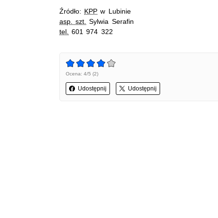
Źródło:
KPP
w Lubinie
asp. szt.
Sylwia Serafin
tel.
601 974 322
Ocena: 4/5 (2)
Udostępnij
Udostępnij