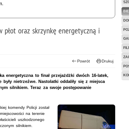
SZ
m.
BI
DO
w płot oraz skrzynkę energetyczną i
PO
GA
FI
ZAG
Powrót
Drukuj
PO
a energetyczna to finał przejażdżki dwóch 16-latek,
KO
 były nietrzeźwe. Nastolatki oddaliły się z miejsca
ym silnikiem. Teraz za swoje postępowanie
kiej komendy Policji został
iejscowości na terenie
właścicieli uszkodzonego
czonym silnikiem.