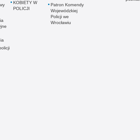
KOBIETY W
wy
Patron Komendy
POLICJI
Wojewódzkiej
Policji we
ia
Wrocławiu
yjne
ia
olicji