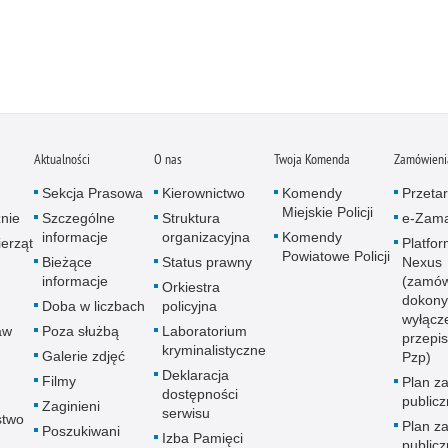
Aktualności
O nas
Twoja Komenda
Zamówienia
Sekcja Prasowa
Kierownictwo
Komendy
Przetar
Miejskie Policji
znie
Szczególne
Struktura
e-Zama
informacje
organizacyjna
Komendy
erząt
Platfo
Powiatowe Policji
Bieżące
Status prawny
Nexus
informacje
(zamów
Orkiestra
dokony
Doba w liczbach
policyjna
wyłącz
aw
Poza służbą
Laboratorium
przepi
kryminalistyczne
Galerie zdjęć
Pzp)
Deklaracja
Filmy
Plan z
dostępności
public
Zaginieni
serwisu
stwo
Plan z
Poszukiwani
Izba Pamięci
public