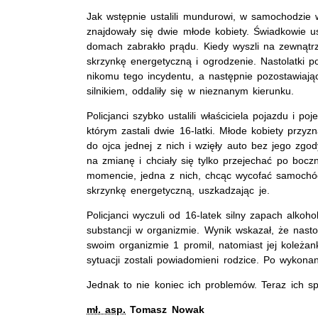
Jak wstępnie ustalili mundurowi, w samochodzie w
znajdowały się dwie młode kobiety. Świadkowie us
domach zabrakło prądu. Kiedy wyszli na zewnątr
skrzynkę energetyczną i ogrodzenie. Nastolatki po
nikomu tego incydentu, a następnie pozostawiaj
silnikiem, oddaliły się w nieznanym kierunku.
Policjanci szybko ustalili właściciela pojazdu i p
którym zastali dwie 16-latki. Młode kobiety przy
do ojca jednej z nich i wzięły auto bez jego zgod
na zmianę i chciały się tylko przejechać po bo
momencie, jedna z nich, chcąc wycofać samochód
skrzynkę energetyczną, uszkadzając je.
Policjanci wyczuli od 16-latek silny zapach alkoh
substancji w organizmie. Wynik wskazał, że nasto
swoim organizmie 1 promil, natomiast jej koleżan
sytuacji zostali powiadomieni rodzice. Po wykona
Jednak to nie koniec ich problemów. Teraz ich spr
mł. asp.
Tomasz Nowak