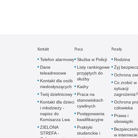
Kontakt
Praca
Porady
Telefon alarmowy
Służba w Policji
Rodzina
Dane
Listy rankingowe
Żyj bezpiec
teleadresowe
przyjętych do
Ochrona zwi
służby
Kontakt dla osób
Co zrobić w
niedosłyszących
Kadry
sytuacji
Twój dzielnicowy
Praca na
zagrożenia?
stanowiskach
Kontakt dla dzieci
Ochrona pr
cywilnych
i młodzieży -
człowieka
napisz do
Postępowania
Prawa i
Komisarza Lwa
kwalifikacyjne
obowiązki
ZIELONA
Praktyki
Bezpieczeń
STREFA -
studenckie i
w internecie