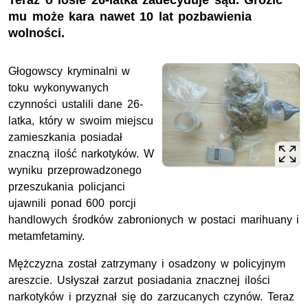
Teraz o losie 26-latka zadecyduje sąd. Grozić
mu może kara nawet 10 lat pozbawienia
wolności.
Głogowscy kryminalni w
toku wykonywanych
czynności ustalili dane 26-
latka, który w swoim miejscu
zamieszkania posiadał
znaczną ilość narkotyków. W
wyniku przeprowadzonego
przeszukania policjanci
ujawnili ponad 600 porcji
handlowych środków zabronionych w postaci marihuany i
metamfetaminy.
Mężczyzna został zatrzymany i osadzony w policyjnym
areszcie. Usłyszał zarzut posiadania znacznej ilości
narkotyków i przyznał się do zarzucanych czynów. Teraz