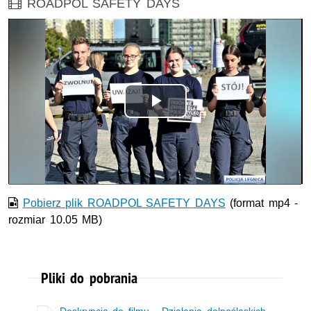
Film
ROADPOL SAFETY DAYS
Opis filmu: film Legnica
Odtwórz
wideo
Pobierz plik ROADPOL SAFETY DAYS
(format mp4 -
rozmiar 10.05 MB)
Pliki do pobrania
Deskrypcja do filmu - Działania dolnośląskich