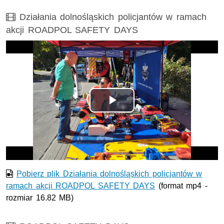
Film
Działania dolnośląskich policjantów w ramach
akcji ROADPOL SAFETY DAYS
Opis filmu: Działania dolnośląskich policjantów w ram
Odtwórz
wideo
Pobierz plik Działania dolnośląskich policjantów w
ramach akcji ROADPOL SAFETY DAYS
(format mp4 -
rozmiar 16.82 MB)