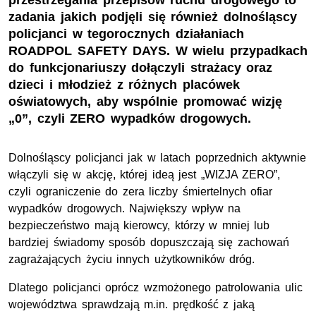
przestrzegania przepisów ruchu drogowego to
zadania jakich podjęli się również dolnośląscy
policjanci w tegorocznych działaniach
ROADPOL SAFETY DAYS. W wielu przypadkach
do funkcjonariuszy dołączyli strażacy oraz
dzieci i młodzież z różnych placówek
oświatowych, aby wspólnie promować wizję
„0”, czyli ZERO wypadków drogowych.
Dolnośląscy policjanci jak w latach poprzednich aktywnie
włączyli się w akcję, której ideą jest „WIZJA ZERO”,
czyli ograniczenie do zera liczby śmiertelnych ofiar
wypadków drogowych. Największy wpływ na
bezpieczeństwo mają kierowcy, którzy w mniej lub
bardziej świadomy sposób dopuszczają się zachowań
zagrażających życiu innych użytkowników dróg.
Dlatego policjanci oprócz wzmożonego patrolowania ulic
województwa sprawdzają
m.in.
prędkość z jaką