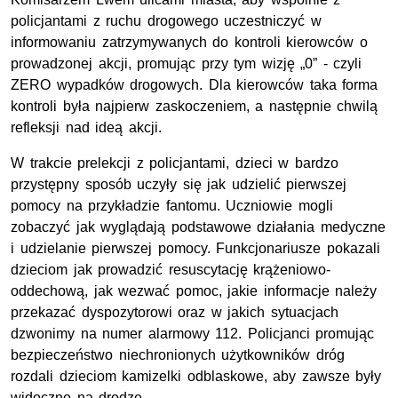
policjantami z ruchu drogowego uczestniczyć w
informowaniu zatrzymywanych do kontroli kierowców o
prowadzonej akcji, promując przy tym wizję „0” - czyli
ZERO wypadków drogowych. Dla kierowców taka forma
kontroli była najpierw zaskoczeniem, a następnie chwilą
refleksji nad ideą akcji.
W trakcie prelekcji z policjantami, dzieci w bardzo
przystępny sposób uczyły się jak udzielić pierwszej
pomocy na przykładzie fantomu. Uczniowie mogli
zobaczyć jak wyglądają podstawowe działania medyczne
i udzielanie pierwszej pomocy. Funkcjonariusze pokazali
dzieciom jak prowadzić resuscytację krążeniowo-
oddechową, jak wezwać pomoc, jakie informacje należy
przekazać dyspozytorowi oraz w jakich sytuacjach
dzwonimy na numer alarmowy 112. Policjanci promując
bezpieczeństwo niechronionych użytkowników dróg
rozdali dzieciom kamizelki odblaskowe, aby zawsze były
widoczne na drodze.