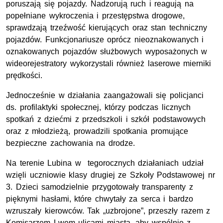
poruszają się pojazdy. Nadzorują ruch i reagują na
popełniane wykroczenia i przestępstwa drogowe,
sprawdzają trzeźwość kierujących oraz stan techniczny
pojazdów. Funkcjonariusze oprócz nieoznakowanych i
oznakowanych pojazdów służbowych wyposażonych w
wideorejestratory wykorzystali również laserowe mierniki
prędkości.
Jednocześnie w działania zaangażowali się policjanci
ds. profilaktyki społecznej, którzy podczas licznych
spotkań z dziećmi z przedszkoli i szkół podstawowych
oraz z młodzieżą, prowadzili spotkania promujące
bezpieczne zachowania na drodze.
Na terenie Lubina w tegorocznych działaniach udział
wzięli uczniowie klasy drugiej ze Szkoły Podstawowej
nr
3. Dzieci samodzielnie przygotowały transparenty z
pięknymi hasłami, które chwytały za serca i bardzo
wzruszały kierowców. Tak „uzbrojone”, przeszły razem z
Komisarzem Lwem ulicami miasta, aby wspólnie z