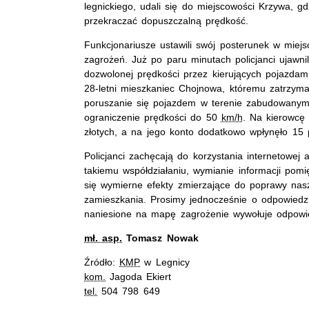
legnickiego, udali się do miejscowości Krzywa, gdz
przekraczać dopuszczalną prędkość.
Funkcjonariusze ustawili swój posterunek w mie
zagrożeń. Już po paru minutach policjanci ujawnil
dozwolonej prędkości przez kierujących pojazdami
28-letni mieszkaniec Chojnowa, któremu zatrzym
poruszanie się pojazdem w terenie zabudowany
ograniczenie prędkości do 50
km/h
. Na kierowcę
złotych, a na jego konto dodatkowo wpłynęło 15
Policjanci zachęcają do korzystania internetowej
takiemu współdziałaniu, wymianie informacji pomi
się wymierne efekty zmierzające do poprawy nas
zamieszkania. Prosimy jednocześnie o odpowiedzia
naniesione na mapę zagrożenie wywołuje odpowied
mł. asp.
Tomasz Nowak
Źródło:
KMP
w Legnicy
kom.
Jagoda Ekiert
tel.
504 798 649