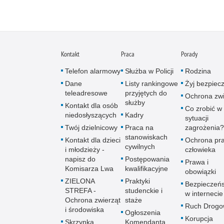
Kontakt
Praca
Porady
Telefon alarmowy
Służba w Policji
Rodzina
Dane
Listy rankingowe
Żyj bezpiec
teleadresowe
przyjętych do
Ochrona zwi
służby
Kontakt dla osób
Co zrobić w
niedosłyszących
Kadry
sytuacji
Twój dzielnicowy
Praca na
zagrożenia?
stanowiskach
Kontakt dla dzieci
Ochrona pr
cywilnych
i młodzieży -
człowieka
napisz do
Postępowania
Prawa i
Komisarza Lwa
kwalifikacyjne
obowiązki
ZIELONA
Praktyki
Bezpieczeń
STREFA -
studenckie i
w internecie
Ochrona zwierząt
staże
Ruch Drogo
i środowiska
Ogłoszenia
Korupcja
Skrzynka
Komendanta