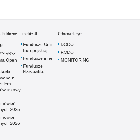
 Publiczne
Projekty UE
Ochrona danych
gi
Fundusze Unii
DODO
Europejskiej
wiający
RODO
Fundusze inne
rma Open
MONITORING
Fundusze
ienia
Norweskie
wane z
eniem
sów ustawy
amówień
znych 2025
amówień
znych 2026