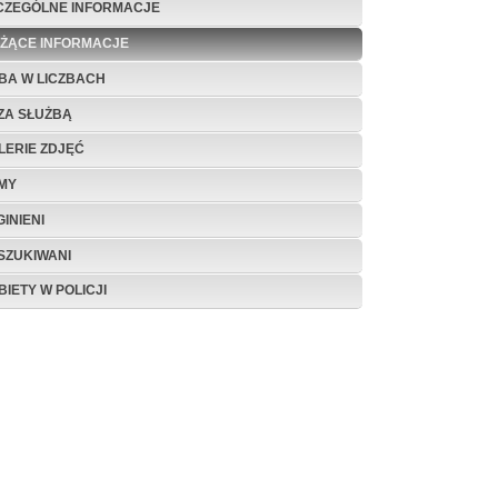
CZEGÓLNE INFORMACJE
EŻĄCE INFORMACJE
BA W LICZBACH
ZA SŁUŻBĄ
LERIE ZDJĘĆ
LMY
INIENI
SZUKIWANI
BIETY W POLICJI