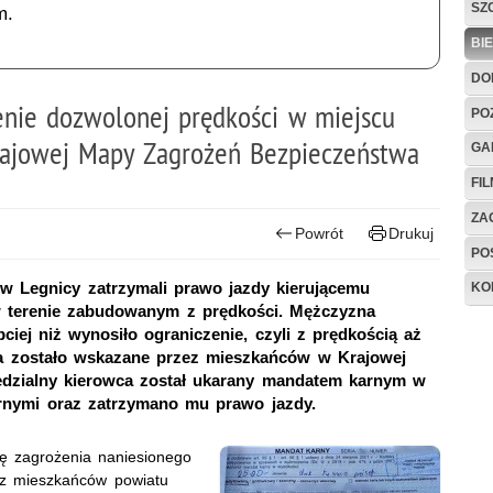
SZ
m.
BI
DO
zenie dozwolonej prędkości w miejscu
PO
ajowej Mapy Zagrożeń Bezpieczeństwa
GA
FI
ZAG
Powrót
Drukuj
PO
 w Legnicy zatrzymali prawo jazdy kierującemu
KO
 terenie zabudowanym z prędkości. Mężczyzna
iej niż wynosiło ograniczenie, czyli z prędkością aż
a zostało wskazane przez mieszkańców w Krajowej
dzialny kierowca został ukarany mandatem karnym w
rnymi oraz zatrzymano mu prawo jazdy.
ację zagrożenia naniesionego
z mieszkańców powiatu