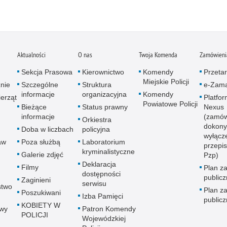
Aktualności
O nas
Twoja Komenda
Zamówienia
Sekcja Prasowa
Kierownictwo
Komendy
Przetar
Miejskie Policji
znie
Szczególne
Struktura
e-Zama
informacje
organizacyjna
Komendy
erząt
Platfo
Powiatowe Policji
Bieżące
Status prawny
Nexus
informacje
(zamów
Orkiestra
dokony
Doba w liczbach
policyjna
wyłącz
aw
Poza służbą
Laboratorium
przepi
kryminalistyczne
Galerie zdjęć
Pzp)
Deklaracja
Filmy
Plan z
dostępności
public
Zaginieni
serwisu
stwo
Plan z
Poszukiwani
Izba Pamięci
public
KOBIETY W
wy
Patron Komendy
POLICJI
Wojewódzkiej