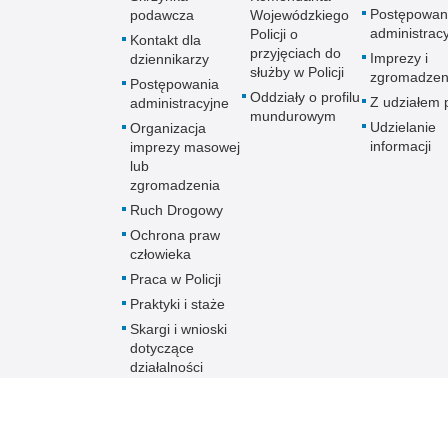
Postępowan
podawcza
Wojewódzkiego
administrac
Policji o
Kontakt dla
przyjęciach do
Imprezy i
dziennikarzy
służby w Policji
zgromadzen
Postępowania
Oddziały o profilu
Z udziałem p
administracyjne
mundurowym
Udzielanie
Organizacja
informacji
imprezy masowej
lub
zgromadzenia
Ruch Drogowy
Ochrona praw
człowieka
Praca w Policji
Praktyki i staże
Skargi i wnioski
dotyczące
działalności
Policji
Skontaktuj się z
nami w innej