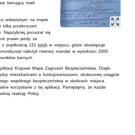
ie kierujący mieli
jscu wskazanym na mapie
i kilka przekroczeń
. Najszybciej poruszał się
ano prawo jazdy za
m z prędkością 122
km/h
w miejscu, gdzie obowiązuje
 mundurowi nałożyli również mandat w wysokości 2500
 punktów karnych.
 aplikacji Krajowa Mapa Zagrożeń Bezpieczeństwa. Dzięki
ędzy mieszkańcami a funkcjonariuszami, skuteczniej osiągnie
zego wspólnego bezpieczeństwa w okolicach miejsca
lne korzystanie z tej aplikacji. Pamiętajmy, że każde
nią reakcję Policji.