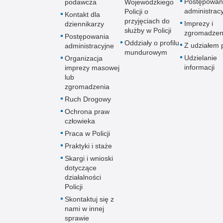
Postępowan
podawcza
Wojewódzkiego
administrac
Policji o
Kontakt dla
przyjęciach do
Imprezy i
dziennikarzy
służby w Policji
zgromadzen
Postępowania
Oddziały o profilu
Z udziałem p
administracyjne
mundurowym
Udzielanie
Organizacja
informacji
imprezy masowej
lub
zgromadzenia
Ruch Drogowy
Ochrona praw
człowieka
Praca w Policji
Praktyki i staże
Skargi i wnioski
dotyczące
działalności
Policji
Skontaktuj się z
nami w innej
sprawie