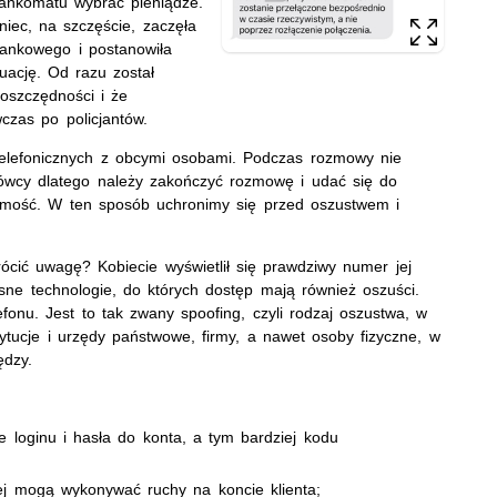
bankomatu wybrać pieniądze.
niec, na szczęście, zaczęła
bankowego i postanowiła
uację. Od razu został
oszczędności i że
czas po policjantów.
telefonicznych z obcymi osobami. Podczas rozmowy nie
ówcy dlatego należy zakończyć rozmowę i udać się do
omość. W ten sposób uchronimy się przed oszustwem i
rócić uwagę? Kobiecie wyświetlił się prawdziwy numer jej
ne technologie, do których dostęp mają również oszuści.
fonu. Jest to tak zwany spoofing, czyli rodzaj oszustwa, w
ytucje i urzędy państwowe, firmy, a nawet osoby fizyczne, w
ędzy.
 loginu i hasła do konta, a tym bardziej kodu
órej mogą wykonywać ruchy na koncie klienta;