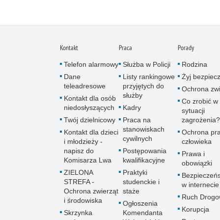
Kontakt
Praca
Porady
Telefon alarmowy
Służba w Policji
Rodzina
Dane
Listy rankingowe
Żyj bezpiec
teleadresowe
przyjętych do
Ochrona zwi
służby
Kontakt dla osób
Co zrobić w
niedosłyszących
Kadry
sytuacji
Twój dzielnicowy
Praca na
zagrożenia?
stanowiskach
Kontakt dla dzieci
Ochrona pr
cywilnych
i młodzieży -
człowieka
napisz do
Postępowania
Prawa i
Komisarza Lwa
kwalifikacyjne
obowiązki
ZIELONA
Praktyki
Bezpieczeń
STREFA -
studenckie i
w internecie
Ochrona zwierząt
staże
Ruch Drogo
i środowiska
Ogłoszenia
Korupcja
Skrzynka
Komendanta