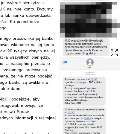
 jej wybrać pieniądze z
LIK na inne konto. Dyżurny
na lubinianka opowiedziała
ości. Ku przestrodze
ego.
omego pracownika jej banku.
owali włamanie na jej konto.
e 20 tysięcy złotych na jej
iła wszystkich pieniędzy,
, a następnie przelać je
z rzekomego pracownika
owana, że nie może podejść
tego banku są uwikłani w
oufne dane.
icji i podejdzie, aby
areagował, mówiąc, że
sterstwa Spraw
adnych informacji o tej tajnej