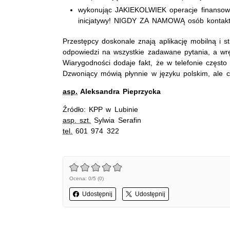
wykonując JAKIEKOLWIEK operacje finansowe
inicjatywy! NIGDY ZA NAMOWĄ osób kontaktuj
Przestępcy doskonale znają aplikację mobilną i s
odpowiedzi na wszystkie zadawane pytania, a wręc
Wiarygodności dodaje fakt, że w telefonie częst
Dzwoniący mówią płynnie w języku polskim, ale 
asp.
Aleksandra Pieprzycka
Źródło: KPP w Lubinie
asp. szt.
Sylwia Serafin
tel.
601 974 322
Ocena: 0/5 (0)
Udostępnij
Udostępnij