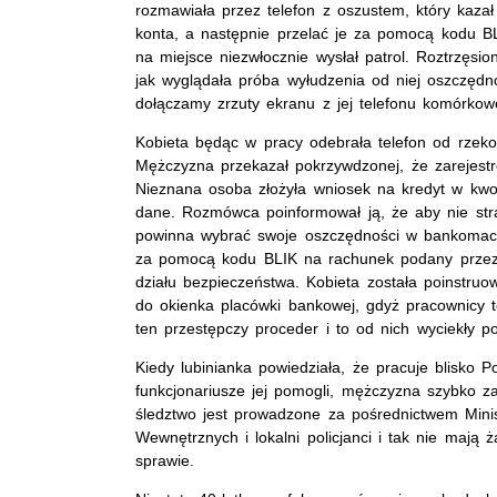
rozmawiała przez telefon z oszustem, który kazał
konta, a następnie przelać je za pomocą kodu B
na miejsce niezwłocznie wysłał patrol. Roztrzęsio
jak wyglądała próba wyłudzenia od niej oszczędn
dołączamy zrzuty ekranu z jej telefonu komórkow
Kobieta będąc w pracy odebrała telefon od rzek
Mężczyzna przekazał pokrzywdzonej, że zarejestr
Nieznana osoba złożyła wniosek na kredyt w kwoci
dane. Rozmówca poinformował ją, że aby nie strac
powinna wybrać swoje oszczędności w bankomacie
za pomocą kodu BLIK na rachunek podany prze
działu bezpieczeństwa. Kobieta została poinstru
do okienka placówki bankowej, gdyż pracownicy 
ten przestępczy proceder i to od nich wyciekły p
Kiedy lubinianka powiedziała, że pracuje blisko Pol
funkcjonariusze jej pomogli, mężczyzna szybko z
śledztwo jest prowadzone za pośrednictwem Mini
Wewnętrznych i lokalni policjanci i tak nie mają ż
sprawie.