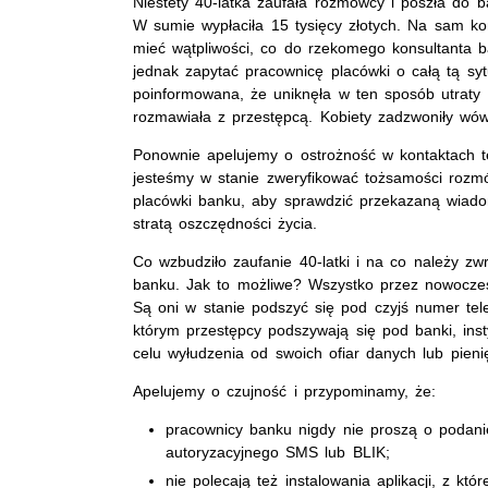
Niestety 40-latka zaufała rozmówcy i poszła do 
W sumie wypłaciła 15 tysięcy złotych. Na sam ko
mieć wątpliwości, co do rzekomego konsultanta 
jednak zapytać pracownicę placówki o całą tą syt
poinformowana, że uniknęła w ten sposób utraty 
rozmawiała z przestępcą. Kobiety zadzwoniły wów
Ponownie apelujemy o ostrożność w kontaktach 
jesteśmy w stanie zweryfikować tożsamości rozm
placówki banku, aby sprawdzić przekazaną wiad
stratą oszczędności życia.
Co wzbudziło zaufanie 40-latki i na co należy zw
banku. Jak to możliwe? Wszystko przez nowoczes
Są oni w stanie podszyć się pod czyjś numer tele
którym przestępcy podszywają się pod banki, inst
celu wyłudzenia od swoich ofiar danych lub pieni
Apelujemy o czujność i przypominamy, że:
pracownicy banku nigdy nie proszą o podanie
autoryzacyjnego SMS lub BLIK;
nie polecają też instalowania aplikacji, z kt