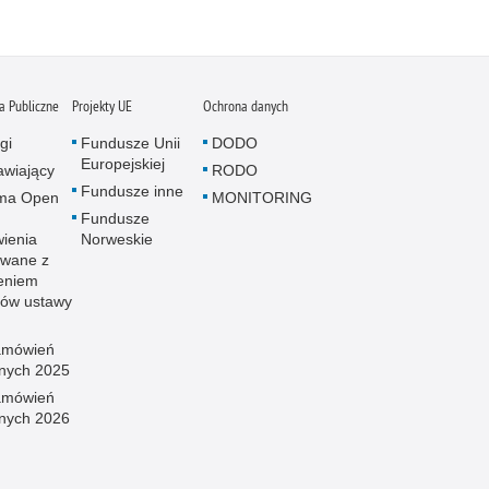
 Publiczne
Projekty UE
Ochrona danych
gi
Fundusze Unii
DODO
Europejskiej
wiający
RODO
Fundusze inne
rma Open
MONITORING
Fundusze
ienia
Norweskie
wane z
eniem
sów ustawy
amówień
znych 2025
amówień
znych 2026