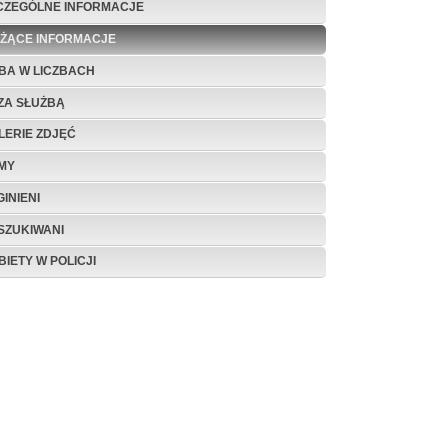
CZEGÓLNE INFORMACJE
EŻĄCE INFORMACJE
BA W LICZBACH
ZA SŁUŻBĄ
LERIE ZDJĘĆ
LMY
INIENI
SZUKIWANI
BIETY W POLICJI