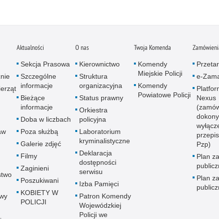
Aktualności
O nas
Twoja Komenda
Zamówienia
Sekcja Prasowa
Kierownictwo
Komendy
Przetar
Miejskie Policji
znie
Szczególne
Struktura
e-Zama
informacje
organizacyjna
Komendy
erząt
Platfo
Powiatowe Policji
Bieżące
Status prawny
Nexus
informacje
(zamów
Orkiestra
dokony
Doba w liczbach
policyjna
wyłącz
aw
Poza służbą
Laboratorium
przepi
kryminalistyczne
Galerie zdjęć
Pzp)
Deklaracja
Filmy
Plan z
dostępności
public
Zaginieni
serwisu
stwo
Plan z
Poszukiwani
Izba Pamięci
public
KOBIETY W
wy
Patron Komendy
POLICJI
Wojewódzkiej
Policji we