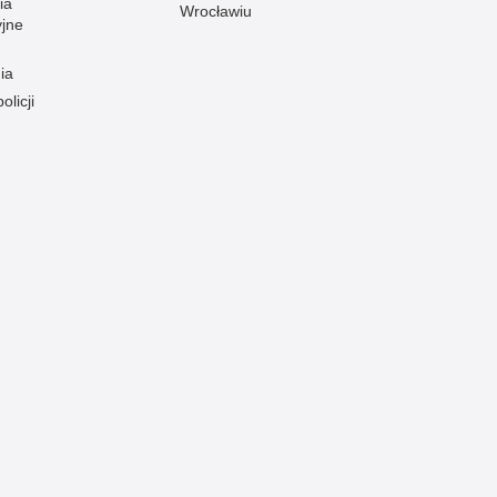
ia
Wrocławiu
yjne
ia
olicji