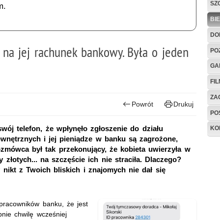
SZ
m.
BI
DO
 na jej rachunek bankowy. Była o jeden
PO
GA
FI
ZAG
Powrót
Drukuj
PO
wój telefon, że wpłynęło zgłoszenie do działu
KO
nętrznych i jej pieniądze w banku są zagrożone,
ozmówca był tak przekonujący, że kobieta uwierzyła w
 złotych... na szczęście ich nie straciła. Dlaczego?
 nikt z Twoich bliskich i znajomych nie dał się
 pracowników banku, że jest
nie chwilę wcześniej