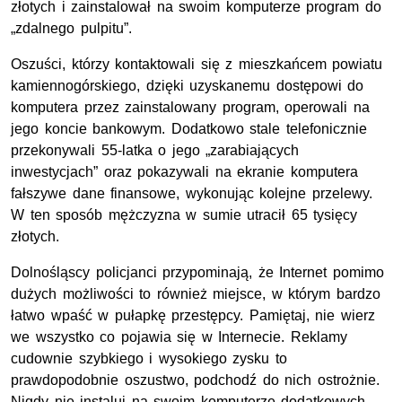
złotych i zainstalował na swoim komputerze program do
„zdalnego pulpitu”.
Oszuści, którzy kontaktowali się z mieszkańcem powiatu
kamiennogórskiego, dzięki uzyskanemu dostępowi do
komputera przez zainstalowany program, operowali na
jego koncie bankowym. Dodatkowo stale telefonicznie
przekonywali 55-latka o jego „zarabiających
inwestycjach” oraz pokazywali na ekranie komputera
fałszywe dane finansowe, wykonując kolejne przelewy.
W ten sposób mężczyzna w sumie utracił 65 tysięcy
złotych.
Dolnośląscy policjanci przypominają, że Internet pomimo
dużych możliwości to również miejsce, w którym bardzo
łatwo wpaść w pułapkę przestępcy. Pamiętaj, nie wierz
we wszystko co pojawia się w Internecie. Reklamy
cudownie szybkiego i wysokiego zysku to
prawdopodobnie oszustwo, podchodź do nich ostrożnie.
Nigdy nie instaluj na swoim komputerze dodatkowych