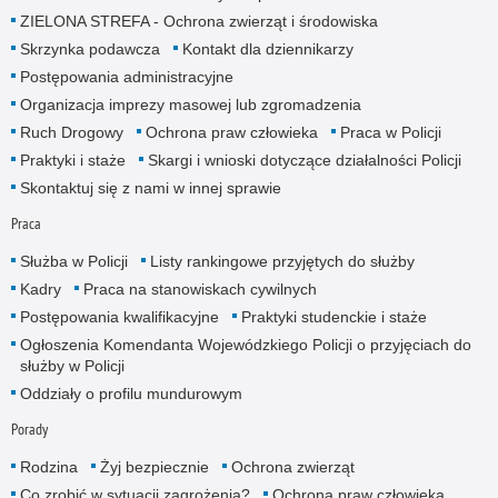
ZIELONA STREFA - Ochrona zwierząt i środowiska
Skrzynka podawcza
Kontakt dla dziennikarzy
Postępowania administracyjne
Organizacja imprezy masowej lub zgromadzenia
Ruch Drogowy
Ochrona praw człowieka
Praca w Policji
Praktyki i staże
Skargi i wnioski dotyczące działalności Policji
Skontaktuj się z nami w innej sprawie
Praca
Służba w Policji
Listy rankingowe przyjętych do służby
Kadry
Praca na stanowiskach cywilnych
Postępowania kwalifikacyjne
Praktyki studenckie i staże
Ogłoszenia Komendanta Wojewódzkiego Policji o przyjęciach do
służby w Policji
Oddziały o profilu mundurowym
Porady
Rodzina
Żyj bezpiecznie
Ochrona zwierząt
Co zrobić w sytuacji zagrożenia?
Ochrona praw człowieka