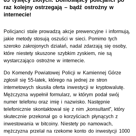
65 tysięcy złotych. Dolnośląscy policjanci po
raz kolejny ostrzegają – bądź ostrożny w
internecie!
Policjanci stale prowadzą akcje prewencyjne i informują,
jakie metody stosują oszuści w sieci. Pomimo tych
szeroko zakrojonych działań, nadal zdarzają się osoby,
które niestety skuszone szybkim zyskiem, nie są
wystarczająco ostrożne w internecie.
Do Komendy Powiatowej Policji w Kamiennej Górze
zgłosił się 55-latek, którego na jednej ze stron
internetowych skusiła oferta inwestycji w kryptowalutę.
Mężczyzna wypełnił formularz, w którym podał swój
numer telefonu oraz imię i nazwisko. Następnie
telefonicznie skontaktował się z nim „konsultant”, który
skutecznie przekonał go o korzyściach płynących z
inwestowania w bitcoiny. Niestety po namowach,
mężczyzna przelał na rzekome konto do inwestycji 1000