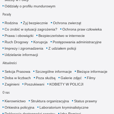
Oddziały o profilu mundurowym
Porady
Rodzina
Żyj bezpiecznie
Ochrona zwierząt
Co zrobić w sytuacji zagrożenia?
Ochrona praw człowieka
Prawa i obowiązki
Bezpieczeństwo w internecie
Ruch Drogowy
Korupcja
Postępowania administracyjne
Imprezy i zgromadzenia
Z udziałem policji
Udzielanie informacji
Aktualności
Sekcja Prasowa
Szczególne informacje
Bieżące informacje
Doba w liczbach
Poza służbą
Galerie zdjęć
Filmy
Zaginieni
Poszukiwani
KOBIETY W POLICJI
O nas
Kierownictwo
Struktura organizacyjna
Status prawny
Orkiestra policyjna
Laboratorium kryminalistyczne
Deklaracja dostępności serwisu
Izba Pamięci