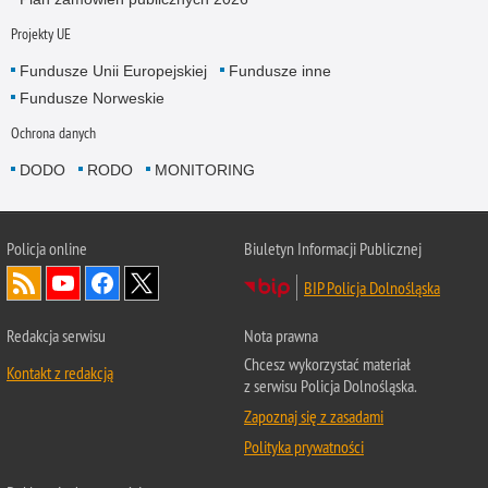
Projekty UE
Fundusze Unii Europejskiej
Fundusze inne
Fundusze Norweskie
Ochrona danych
DODO
RODO
MONITORING
Policja
online
Biuletyn Informacji Publicznej
BIP Policja Dolnośląska
Redakcja serwisu
Nota prawna
Chcesz wykorzystać materiał
Kontakt z redakcją
z serwisu Policja Dolnośląska.
Zapoznaj się z zasadami
Polityka prywatności