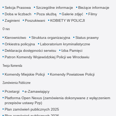
Sekcja Prasowa
Szczególne informacje
Bieżące informacje
Doba w liczbach
Poza służbą
Galerie zdjęć
Filmy
Zaginieni
Poszukiwani
KOBIETY W POLICJI
O nas
Kierownictwo
Struktura organizacyjna
Status prawny
Orkiestra policyjna
Laboratorium kryminalistyczne
Deklaracja dostępności serwisu
Izba Pamięci
Patron Komendy Wojewódzkiej Policji we Wrocławiu
Twoja Komenda
Komendy Miejskie Policji
Komendy Powiatowe Policji
Zamówienia Publiczne
Przetargi
e-Zamawiający
Platforma Open Nexus (zamówienia dokonywane z wyłączeniem
przepisów ustawy Pzp)
Plan zamówień publicznych 2025
Plan zamówień publicznych 2026