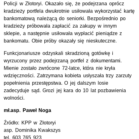
Policji w Złotoryi. Okazało się, że podejrzana oprócz
kradzieży portfela dwukrotnie usiłowała wykorzystać kartę
bankomatową należącą do seniorki. Bezpośrednio po
kradzieży próbowała zapłacić za zakupy w innym
sklepie, a następnie usiłowała wypłacić pieniądze z
bankomatu. Obie próby okazały się nieskuteczne.
Funkcjonariusze odzyskali skradzioną gotówkę i
wyrzucony przez podejrzaną portfel z dokumentami.
Mienie zostało zwrócone 72-latce, która nie kryła
wdzięczności. Zatrzymana kobieta usłyszała trzy zarzuty
popełnienia przestępstwa. O jej dalszym losie
zadecyduje sąd. Grozi jej kara do 10 lat pozbawienia
wolności.
mł.asp.
Paweł Noga
Źródło:
KPP
w Złotoryi
asp.
Dominika Kwakszys
tel.
603 765 923