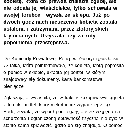
kobietę, która co prawda znalazła zgubę, ale
nie oddała jej właścicielce, tylko schowała w
swojej torebce i wyszła ze sklepu. Już po
dwóch godzinach nieuczciwa kobieta została
ustalona i zatrzymana przez złotoryjskich
kryminalnych. Usłyszała trzy zarzuty
popełnienia przestępstwa.
Do Komendy Powiatowej Policji w Złotoryi zgłosiła się
72-latka, która poinformowała, że kobieta, którą poprosiła
o pomoc w sklepie, ukradła jej portfel, w którym
znajdowały się dokumenty, karta bankomatowa i
pieniądze.
Zgłaszająca wyjaśniła, że w trakcie zakupów wyciągnęła
z torebki portfel, który niefortunnie wypadł jej z rąk.
Podejrzewała, że wpadł pod regały, ale ze względu na
schorzenia i ograniczoną sprawność fizyczną nie była w
stanie sama sprawdzić, gdzie on się znajduje. O pomoc