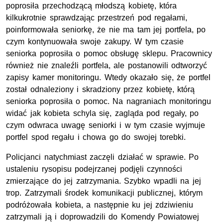
poprosiła przechodzącą młodszą kobietę, która
kilkukrotnie sprawdzając przestrzeń pod regałami,
poinformowała seniorkę, że nie ma tam jej portfela, po
czym kontynuowała swoje zakupy. W tym czasie
seniorka poprosiła o pomoc obsługę sklepu. Pracownicy
również nie znaleźli portfela, ale postanowili odtworzyć
zapisy kamer monitoringu. Wtedy okazało się, że portfel
został odnaleziony i skradziony przez kobietę, którą
seniorka poprosiła o pomoc. Na nagraniach monitoringu
widać jak kobieta schyla się, zagląda pod regały, po
czym odwraca uwagę seniorki i w tym czasie wyjmuje
portfel spod regału i chowa go do swojej torebki.
Policjanci natychmiast zaczęli działać w sprawie. Po
ustaleniu rysopisu podejrzanej podjęli czynności
zmierzające do jej zatrzymania. Szybko wpadli na jej
trop. Zatrzymali środek komunikacji publicznej, którym
podróżowała kobieta, a następnie ku jej zdziwieniu
zatrzymali ją i doprowadzili do Komendy Powiatowej