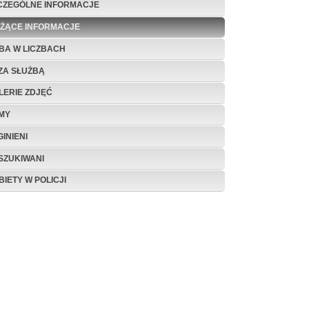
CZEGÓLNE INFORMACJE
EŻĄCE INFORMACJE
BA W LICZBACH
ZA SŁUŻBĄ
LERIE ZDJĘĆ
LMY
INIENI
SZUKIWANI
BIETY W POLICJI