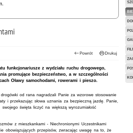
SZ
m.
BI
DO
ntami
PO
GA
FI
Powrót
Drukuj
ZAG
atu funkcjonariusze z wydziału ruchu drogowego,
PO
łania promujące bezpieczeństwo, a w szczególności
KO
licach Oławy samochodami, rowerami i pieszo.
j drogówki od rana nagradzali Panie za wzorowe stosowanie
ty i przekazując słowa uznania za bezpieczną jazdę. Panie,
u swojego święta liczyć na większą wyrozumiałość
rozmów z mieszkankami - Niechronionymi Uczestnikami
nie obowiązujących przepisów, zwracając uwagę na to, że