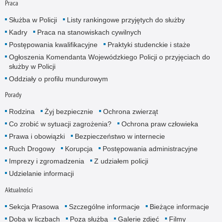
Praca
Służba w Policji
Listy rankingowe przyjętych do służby
Kadry
Praca na stanowiskach cywilnych
Postępowania kwalifikacyjne
Praktyki studenckie i staże
Ogłoszenia Komendanta Wojewódzkiego Policji o przyjęciach do
służby w Policji
Oddziały o profilu mundurowym
Porady
Rodzina
Żyj bezpiecznie
Ochrona zwierząt
Co zrobić w sytuacji zagrożenia?
Ochrona praw człowieka
Prawa i obowiązki
Bezpieczeństwo w internecie
Ruch Drogowy
Korupcja
Postępowania administracyjne
Imprezy i zgromadzenia
Z udziałem policji
Udzielanie informacji
Aktualności
Sekcja Prasowa
Szczególne informacje
Bieżące informacje
Doba w liczbach
Poza służbą
Galerie zdjęć
Filmy