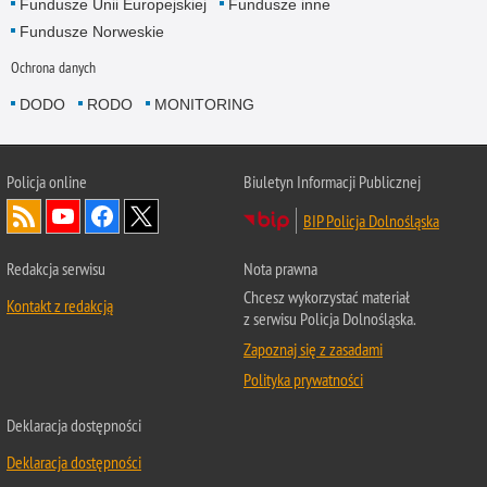
Fundusze Unii Europejskiej
Fundusze inne
Fundusze Norweskie
Ochrona danych
DODO
RODO
MONITORING
Policja
online
Biuletyn Informacji Publicznej
BIP Policja Dolnośląska
Redakcja serwisu
Nota prawna
Chcesz wykorzystać materiał
Kontakt z redakcją
z serwisu Policja Dolnośląska.
Zapoznaj się z zasadami
Polityka prywatności
Deklaracja dostępności
Deklaracja dostępności