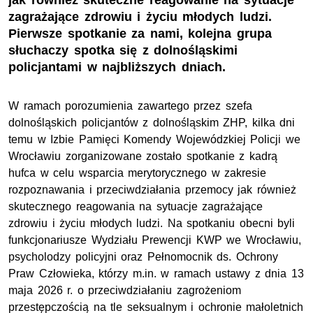
jak również skuteczne reagowanie na sytuacje
zagrażające zdrowiu i życiu młodych ludzi.
Pierwsze spotkanie za nami, kolejna grupa
słuchaczy spotka się z dolnośląskimi
policjantami w najbliższych dniach.
W ramach porozumienia zawartego przez szefa
dolnośląskich policjantów z dolnośląskim
ZHP
, kilka dni
temu w Izbie Pamięci Komendy Wojewódzkiej Policji we
Wrocławiu zorganizowane zostało spotkanie z kadrą
hufca w celu wsparcia merytorycznego w zakresie
rozpoznawania i przeciwdziałania przemocy jak również
skutecznego reagowania na sytuacje zagrażające
zdrowiu i życiu młodych ludzi. Na spotkaniu obecni byli
funkcjonariusze Wydziału Prewencji
KWP
we Wrocławiu,
psycholodzy policyjni oraz Pełnomocnik
ds.
Ochrony
Praw Człowieka, którzy
m.in.
w ramach ustawy z dnia 13
maja 2026
r.
o przeciwdziałaniu zagrożeniom
przestępczością na tle seksualnym i ochronie małoletnich