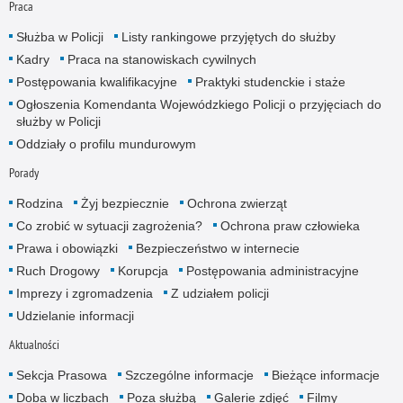
Praca
Służba w Policji
Listy rankingowe przyjętych do służby
Kadry
Praca na stanowiskach cywilnych
Postępowania kwalifikacyjne
Praktyki studenckie i staże
Ogłoszenia Komendanta Wojewódzkiego Policji o przyjęciach do
służby w Policji
Oddziały o profilu mundurowym
Porady
Rodzina
Żyj bezpiecznie
Ochrona zwierząt
Co zrobić w sytuacji zagrożenia?
Ochrona praw człowieka
Prawa i obowiązki
Bezpieczeństwo w internecie
Ruch Drogowy
Korupcja
Postępowania administracyjne
Imprezy i zgromadzenia
Z udziałem policji
Udzielanie informacji
Aktualności
Sekcja Prasowa
Szczególne informacje
Bieżące informacje
Doba w liczbach
Poza służbą
Galerie zdjęć
Filmy