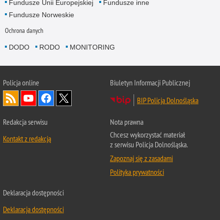
Fundusze Unii Europejskiej
Fundusze inne
Fundusze Norweskie
Ochrona danych
DODO
RODO
MONITORING
Policja
online
Biuletyn Informacji Publicznej
BIP Policja Dolnośląska
Redakcja serwisu
Nota prawna
Chcesz wykorzystać materiał
Kontakt z redakcją
z serwisu Policja Dolnośląska.
Zapoznaj się z zasadami
Polityka prywatności
Deklaracja dostępności
Deklaracja dostępności