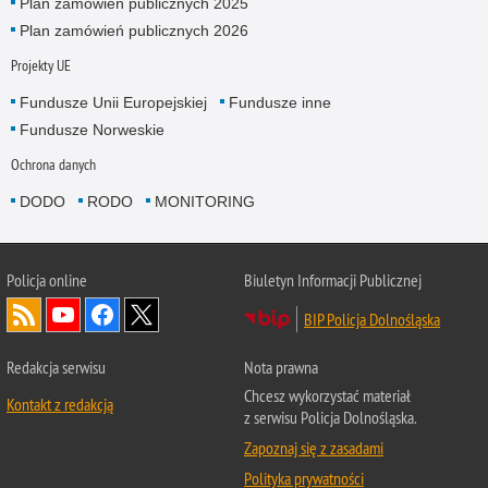
Plan zamówień publicznych 2025
Plan zamówień publicznych 2026
Projekty UE
Fundusze Unii Europejskiej
Fundusze inne
Fundusze Norweskie
Ochrona danych
DODO
RODO
MONITORING
Policja
online
Biuletyn Informacji Publicznej
BIP Policja Dolnośląska
Redakcja serwisu
Nota prawna
Chcesz wykorzystać materiał
Kontakt z redakcją
z serwisu Policja Dolnośląska.
Zapoznaj się z zasadami
Polityka prywatności