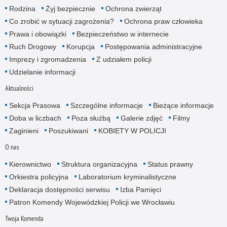
Rodzina
Żyj bezpiecznie
Ochrona zwierząt
Co zrobić w sytuacji zagrożenia?
Ochrona praw człowieka
Prawa i obowiązki
Bezpieczeństwo w internecie
Ruch Drogowy
Korupcja
Postępowania administracyjne
Imprezy i zgromadzenia
Z udziałem policji
Udzielanie informacji
Aktualności
Sekcja Prasowa
Szczególne informacje
Bieżące informacje
Doba w liczbach
Poza służbą
Galerie zdjęć
Filmy
Zaginieni
Poszukiwani
KOBIETY W POLICJI
O nas
Kierownictwo
Struktura organizacyjna
Status prawny
Orkiestra policyjna
Laboratorium kryminalistyczne
Deklaracja dostępności serwisu
Izba Pamięci
Patron Komendy Wojewódzkiej Policji we Wrocławiu
Twoja Komenda