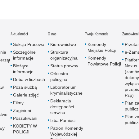
Aktualności
O nas
Twoja Komenda
Zamówienia
Sekcja Prasowa
Kierownictwo
Komendy
Przetar
Miejskie Policji
znie
Szczególne
Struktura
e-Zama
informacje
organizacyjna
Komendy
erząt
Platfo
Powiatowe Policji
Bieżące
Status prawny
Nexus
informacje
(zamów
Orkiestra
dokony
Doba w liczbach
policyjna
wyłącz
aw
Poza służbą
Laboratorium
przepi
kryminalistyczne
Galerie zdjęć
Pzp)
Deklaracja
Filmy
Plan z
dostępności
public
Zaginieni
serwisu
stwo
Plan z
Poszukiwani
Izba Pamięci
public
KOBIETY W
wy
Patron Komendy
POLICJI
Wojewódzkiej