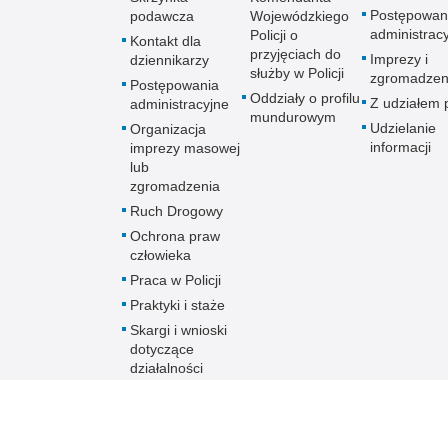
Postępowan
podawcza
Wojewódzkiego
administrac
Policji o
Kontakt dla
przyjęciach do
Imprezy i
dziennikarzy
służby w Policji
zgromadzen
Postępowania
Oddziały o profilu
Z udziałem p
administracyjne
mundurowym
Udzielanie
Organizacja
informacji
imprezy masowej
lub
zgromadzenia
Ruch Drogowy
Ochrona praw
człowieka
Praca w Policji
Praktyki i staże
Skargi i wnioski
dotyczące
działalności
Policji
Skontaktuj się z
nami w innej