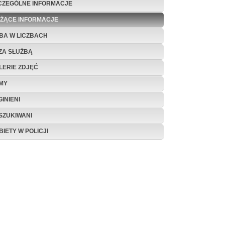
CZEGÓLNE INFORMACJE
EŻĄCE INFORMACJE
BA W LICZBACH
ZA SŁUŻBĄ
LERIE ZDJĘĆ
LMY
INIENI
SZUKIWANI
BIETY W POLICJI