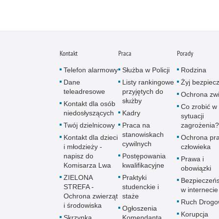
Kontakt
Praca
Porady
Telefon alarmowy
Służba w Policji
Rodzina
Dane
Listy rankingowe
Żyj bezpiec
teleadresowe
przyjętych do
Ochrona zwi
służby
Kontakt dla osób
Co zrobić w
niedosłyszących
Kadry
sytuacji
Twój dzielnicowy
Praca na
zagrożenia?
stanowiskach
Kontakt dla dzieci
Ochrona pr
cywilnych
i młodzieży -
człowieka
napisz do
Postępowania
Prawa i
Komisarza Lwa
kwalifikacyjne
obowiązki
ZIELONA
Praktyki
Bezpieczeń
STREFA -
studenckie i
w internecie
Ochrona zwierząt
staże
Ruch Drogo
i środowiska
Ogłoszenia
Korupcja
Skrzynka
Komendanta