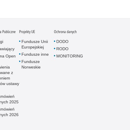
 Publiczne
Projekty UE
Ochrona danych
gi
Fundusze Unii
DODO
Europejskiej
wiający
RODO
Fundusze inne
rma Open
MONITORING
Fundusze
ienia
Norweskie
wane z
eniem
sów ustawy
amówień
znych 2025
amówień
znych 2026