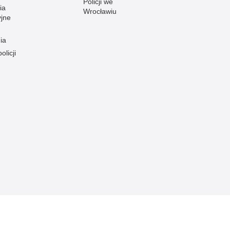
Policji we
ia
Wrocławiu
yjne
ia
olicji