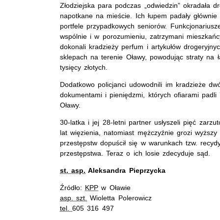
Złodziejska para podczas „odwiedzin” okradała d
napotkane na mieście. Ich łupem padały główni
portfele przypadkowych seniorów. Funkcjonariusze u
wspólnie i w porozumieniu, zatrzymani mieszkańc
dokonali kradzieży perfum i artykułów drogeryjny
sklepach na terenie Oławy, powodując straty na 
tysięcy złotych.
Dodatkowo policjanci udowodnili im kradzieże dwó
dokumentami i pieniędzmi, których ofiarami padli 
Oławy.
30-latka i jej 28-letni partner usłyszeli pięć zarz
lat więzienia, natomiast mężczyźnie grozi wyższy
przestępstw dopuścił się w warunkach tzw. recydy
przestępstwa. Teraz o ich losie zdecyduje sąd.
st. asp.
Aleksandra Pieprzycka
Źródło:
KPP
w Oławie
asp. szt.
Wioletta Polerowicz
tel.
605 316 497