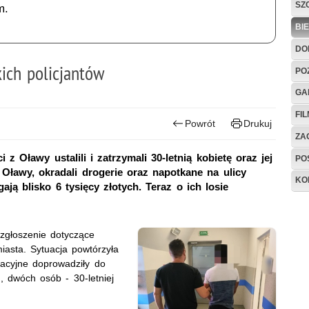
SZ
m.
BI
DO
ich policjantów
PO
GA
FI
Powrót
Drukuj
ZAG
 z Oławy ustalili i zatrzymali 30-letnią kobietę oraz jej
PO
o Oławy, okradali drogerie oraz napotkane na ulicy
KO
ają blisko 6 tysięcy złotych. Teraz o ich losie
 zgłoszenie dotyczące
iasta. Sytuacja powtórzyła
racyjne doprowadziły do
., dwóch osób - 30-letniej