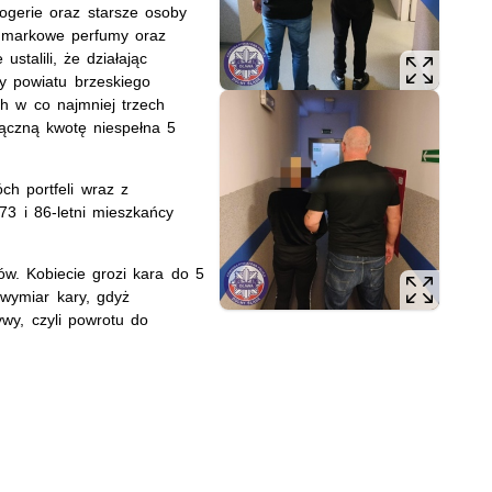
rogerie oraz starsze osoby
e markowe perfumy oraz
stalili, że działając
y powiatu brzeskiego
ch w co najmniej trzech
łączną kwotę niespełna 5
ch portfeli wraz z
73 i 86-letni mieszkańcy
utów. Kobiecie grozi kara do 5
 wymiar kary, gdyż
wy, czyli powrotu do