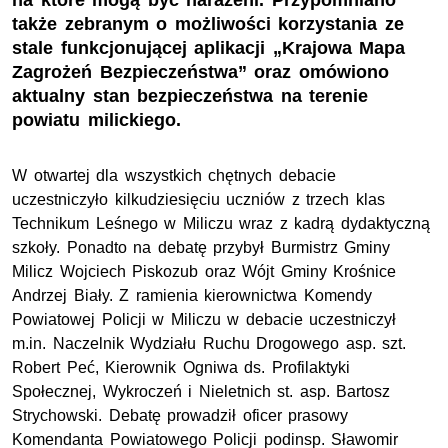
na które mogą być narażeni. Przypomniano
także zebranym o możliwości korzystania ze
stale funkcjonującej aplikacji „Krajowa Mapa
Zagrożeń Bezpieczeństwa” oraz omówiono
aktualny stan bezpieczeństwa na terenie
powiatu milickiego.
W otwartej dla wszystkich chętnych debacie
uczestniczyło kilkudziesięciu uczniów z trzech klas
Technikum Leśnego w Miliczu wraz z kadrą dydaktyczną
szkoły. Ponadto na debatę przybył Burmistrz Gminy
Milicz Wojciech Piskozub oraz Wójt Gminy Krośnice
Andrzej Biały. Z ramienia kierownictwa Komendy
Powiatowej Policji w Miliczu w debacie uczestniczył
m.in.
Naczelnik Wydziału Ruchu Drogowego
asp. szt.
Robert Peć, Kierownik Ogniwa
ds.
Profilaktyki
Społecznej, Wykroczeń i Nieletnich
st. asp.
Bartosz
Strychowski. Debatę prowadził oficer prasowy
Komendanta Powiatowego Policji
podinsp.
Sławomir