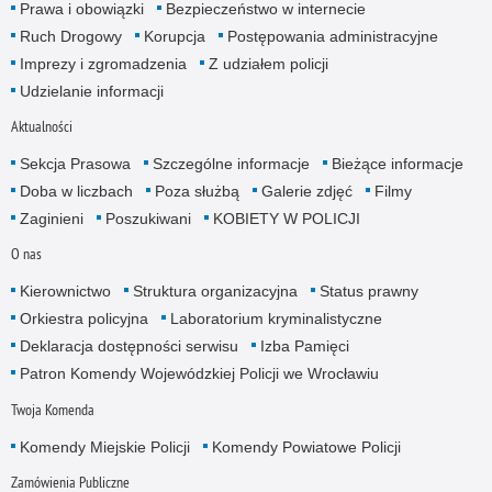
Prawa i obowiązki
Bezpieczeństwo w internecie
Ruch Drogowy
Korupcja
Postępowania administracyjne
Imprezy i zgromadzenia
Z udziałem policji
Udzielanie informacji
Aktualności
Sekcja Prasowa
Szczególne informacje
Bieżące informacje
Doba w liczbach
Poza służbą
Galerie zdjęć
Filmy
Zaginieni
Poszukiwani
KOBIETY W POLICJI
O nas
Kierownictwo
Struktura organizacyjna
Status prawny
Orkiestra policyjna
Laboratorium kryminalistyczne
Deklaracja dostępności serwisu
Izba Pamięci
Patron Komendy Wojewódzkiej Policji we Wrocławiu
Twoja Komenda
Komendy Miejskie Policji
Komendy Powiatowe Policji
Zamówienia Publiczne