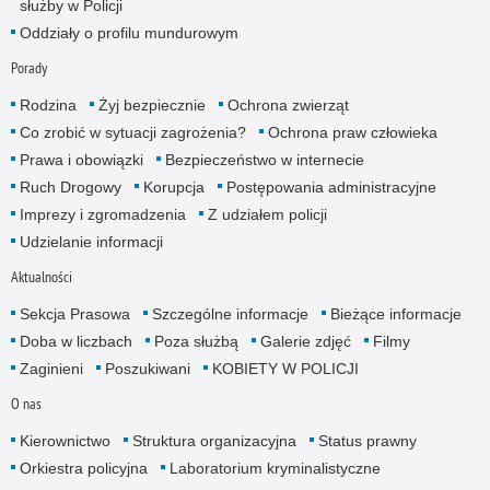
służby w Policji
Oddziały o profilu mundurowym
Porady
Rodzina
Żyj bezpiecznie
Ochrona zwierząt
Co zrobić w sytuacji zagrożenia?
Ochrona praw człowieka
Prawa i obowiązki
Bezpieczeństwo w internecie
Ruch Drogowy
Korupcja
Postępowania administracyjne
Imprezy i zgromadzenia
Z udziałem policji
Udzielanie informacji
Aktualności
Sekcja Prasowa
Szczególne informacje
Bieżące informacje
Doba w liczbach
Poza służbą
Galerie zdjęć
Filmy
Zaginieni
Poszukiwani
KOBIETY W POLICJI
O nas
Kierownictwo
Struktura organizacyjna
Status prawny
Orkiestra policyjna
Laboratorium kryminalistyczne