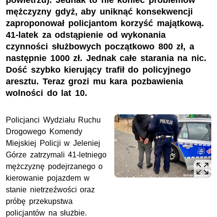
powietrzu). Jednak to nie koniec problemów
mężczyzny gdyż, aby uniknąć konsekwencji
zaproponował policjantom korzyść majątkową.
41-latek za odstąpienie od wykonania
czynności służbowych początkowo 800 zł, a
następnie 1000 zł. Jednak całe starania na nic.
Dość szybko kierujący trafił do policyjnego
aresztu. Teraz grozi mu kara pozbawienia
wolności do lat 10.
Policjanci Wydziału Ruchu
Drogowego Komendy
Miejskiej Policji w Jeleniej
Górze zatrzymali 41-letniego
mężczyznę podejrzanego o
kierowanie pojazdem w
stanie nietrzeźwości oraz
próbę przekupstwa
policjantów na służbie.