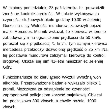
W miniony poniedziałek, 28 października
br
., prowadzili
zmożone kontrole prędkości. W trakcie wykonywania
czynności służbowych około godziny 10.30 w Jeleniej
Górze na ulicy Wolności mundurowi zauważyli pojazd
marki Mercedes. Miernik wskazał, że kierowca w terenie
zabudowanym na ograniczeniu prędkości do 50
km/h,
poruszał się z prędkością 75
km/h
. Tym samym kierowca
mercedesa przekroczył dozwoloną prędkość o 25
km
. Na
tej podstawie mundurowi zatrzymali kierowcę do kontroli
drogowej. Okazał się nim 41-letni mieszkaniec Jeleniej
Góry.
Funkcjonariusze od kierującego wyczuli wyraźną woń
alkoholu. Przeprowadzone badanie wykazało blisko 1
promil. Mężczyzna za odstąpienie od czynności
zaproponował policjantom korzyść majątkową. Obiecał
im, początkowo 800 złotych, a chwilę później 1000
złotych.