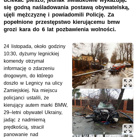
uciekać pieszo, jednak świadkowie wykazując
się godną naśladowania postawą obywatelską,
ujęli mężczyznę i powiadomili Policję. Za
popełnione przestępstwo kierującemu bmw
grozi kara do 6 lat pozbawienia wolności.
24 listopada, około godziny
10:30, dyżurny legnickiej
komendy otrzymał
informację o zdarzeniu
drogowym, do którego
doszło w Legnicy na ulicy
Zamiejskiej. Na miejscu
policjanci ustalili, że
kierujący autem marki BMW,
29–letni obywatel Ukrainy,
jadąc z nadmierną
prędkością, stracił
panowanie nad