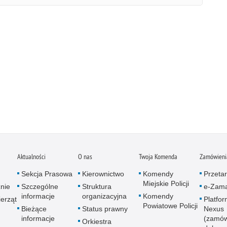
Aktualności
O nas
Twoja Komenda
Zamówienia
Sekcja Prasowa
Kierownictwo
Komendy
Przetar
Miejskie Policji
znie
Szczególne
Struktura
e-Zama
informacje
organizacyjna
Komendy
erząt
Platfo
Powiatowe Policji
Bieżące
Status prawny
Nexus
informacje
(zamów
Orkiestra