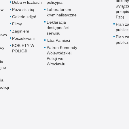
dokony
Doba w liczbach
policyjna
wyłącz
aw
Poza służbą
Laboratorium
przepi
kryminalistyczne
Galerie zdjęć
Pzp)
Deklaracja
Filmy
Plan z
dostępności
public
Zaginieni
serwisu
stwo
Plan z
Poszukiwani
Izba Pamięci
public
KOBIETY W
wy
Patron Komendy
POLICJI
Wojewódzkiej
Policji we
ia
Wrocławiu
yjne
ia
olicji