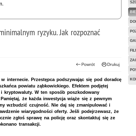
SZ
m.
BI
DO
minimalnym ryzyku. Jak rozpoznać
PO
GA
FI
ZAG
Powrót
Drukuj
PO
 w internecie. Przestępca podszywając się pod doradcę
KO
szkańca powiatu ząbkowickiego. Efektem podjętej
e i kryptowaluty. W ten sposób poszkodowany
. Pamiętaj, że każda inwestycja wiąże się z pewnym
ny wzbudzić czujność. Nie daj się zmanipulować i
awdzenie wiarygodności oferty. Jeśli podejrzewasz, że
cznie zgłoś sprawę na policję oraz skontaktuj się ze
okonano transakcji.