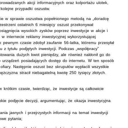
 prowadzanych akcji informacyjnych oraz kolportażu ulotek,
kolejne przypadki oszustw.
anie w sprawie oszustwa popełnionego metodą na „doradcę
zestrzeni ostatnich 6 miesięcy oszust przekonywał
siągnięcia wysokich zysków poprzez inwestycje w akcje i
 w internecie reklamy inwestycyjnej wykorzystującej
 pewnym czasie zdobył zaufanie 56-latka, któremu przesyłał
 z tytułu podjętych inwestycji. Podczas „współpracy”
stowania dużych kwot pieniędzy, ale również nakłonił go do
do urządzeń posiadających dostęp do internetu. W ten sposób
fiary. Następnie oszust bez skrupułów wypłacili wszystkie
żczyzna stracił niebagatelną kwotę 250 tysięcy złotych.
krótkim czasie, twierdząc, że inwestycje są całkowicie
e podjęcie decyzji, argumentując, że okazja inwestycyjna
ia jasnych i przejrzystych informacji na temat inwestycji
owe pytania;