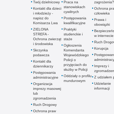
Twój dzielnicowy
Praca na
zagrożenia?
stanowiskach
Kontakt dla dzieci
Ochrona pr
cywilnych
i młodzieży -
człowieka
napisz do
Postępowania
Prawa i
Komisarza Lwa
kwalifikacyjne
obowiązki
ZIELONA
Praktyki
Bezpieczeń
STREFA -
studenckie i
w internecie
Ochrona zwierząt
staże
Ruch Drogo
i środowiska
Ogłoszenia
Korupcja
Skrzynka
Komendanta
Postępowan
podawcza
Wojewódzkiego
administrac
Policji o
Kontakt dla
przyjęciach do
Imprezy i
dziennikarzy
służby w Policji
zgromadzen
Postępowania
Oddziały o profilu
Z udziałem p
administracyjne
mundurowym
Udzielanie
Organizacja
informacji
imprezy masowej
lub
zgromadzenia
Ruch Drogowy
Ochrona praw