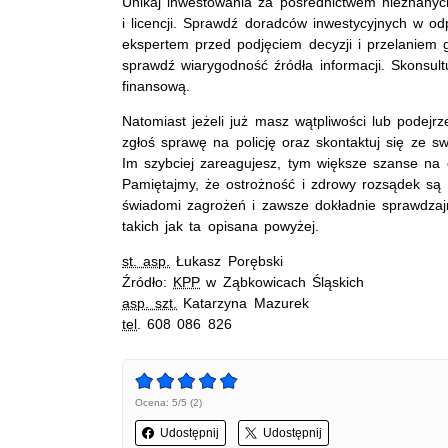
Unikaj inwestowania za pośrednictwem nieznanych 
i licencji. Sprawdź doradców inwestycyjnych w odp
ekspertem przed podjęciem decyzji i przelaniem g
sprawdź wiarygodność źródła informacji. Skonsult
finansową.
Natomiast jeżeli już masz wątpliwości lub podejr
zgłoś sprawę na policję oraz skontaktuj się ze sw
Im szybciej zareagujesz, tym większe szanse na 
Pamiętajmy, że ostrożność i zdrowy rozsądek są
świadomi zagrożeń i zawsze dokładnie sprawdzajm
takich jak ta opisana powyżej.
st. asp.
Łukasz Porębski
Źródło:
KPP
w Ząbkowicach Śląskich
asp. szt.
Katarzyna Mazurek
tel
. 608 086 826
Ocena: 5/5 (2)
Udostępnij
Udostępnij