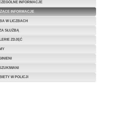
CZEGÓLNE INFORMACJE
EŻĄCE INFORMACJE
BA W LICZBACH
ZA SŁUŻBĄ
LERIE ZDJĘĆ
LMY
INIENI
SZUKIWANI
BIETY W POLICJI