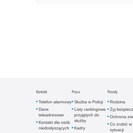
Kontakt
Praca
Porady
Telefon alarmowy
Służba w Policji
Rodzina
Dane
Listy rankingowe
Żyj bezpiec
teleadresowe
przyjętych do
Ochrona zwi
służby
Kontakt dla osób
Co zrobić w
niedosłyszących
Kadry
sytuacji