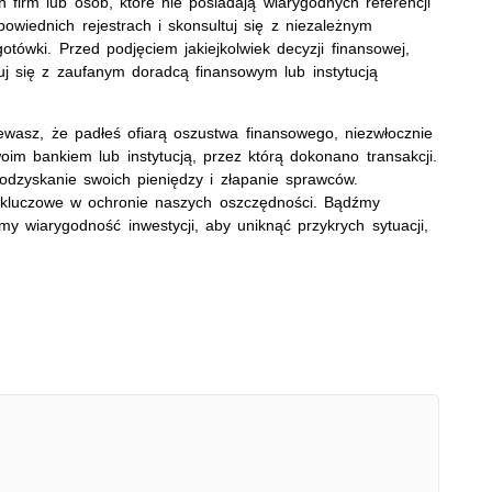
firm lub osób, które nie posiadają wiarygodnych referencji
owiednich rejestrach i skonsultuj się z niezależnym
otówki. Przed podjęciem jakiejkolwiek decyzji finansowej,
uj się z zaufanym doradcą finansowym lub instytucją
zewasz, że padłeś ofiarą oszustwa finansowego, niezwłocznie
oim bankiem lub instytucją, przez którą dokonano transakcji.
odzyskanie swoich pieniędzy i złapanie sprawców.
 kluczowe w ochronie naszych oszczędności. Bądźmy
y wiarygodność inwestycji, aby uniknąć przykrych sytuacji,