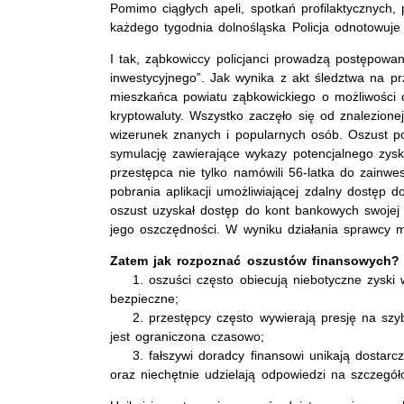
Pomimo ciągłych apeli, spotkań profilaktycznych,
każdego tygodnia dolnośląska Policja odnotowuje 
I tak, ząbkowiccy policjanci prowadzą postępow
inwestycyjnego”. Jak wynika z akt śledztwa na pr
mieszkańca powiatu ząbkowickiego o możliwości o
kryptowaluty. Wszystko zaczęło się od znalezionej
wizerunek znanych i popularnych osób. Oszust po
symulację zawierające wykazy potencjalnego zysku
przestępca nie tylko namówili 56-latka do zainwe
pobrania aplikacji umożliwiającej zdalny dostęp 
oszust uzyskał dostęp do kont bankowych swojej o
jego oszczędności. W wyniku działania sprawcy mę
Zatem jak rozpoznać oszustów finansowych?
1. oszuści często obiecują niebotyczne zyski w 
bezpieczne;
2. przestępcy często wywierają presję na szybki
jest ograniczona czasowo;
3. fałszywi doradcy finansowi unikają dostarczan
oraz niechętnie udzielają odpowiedzi na szczegół