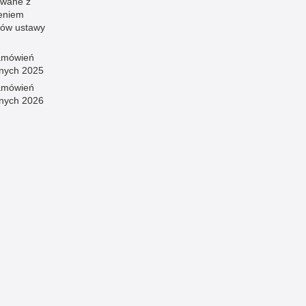
wane z
eniem
sów ustawy
amówień
znych 2025
amówień
znych 2026