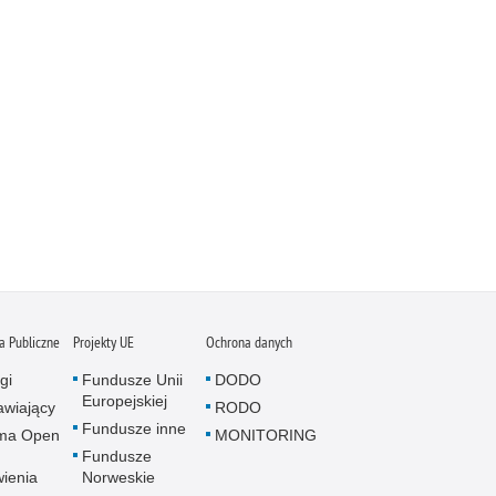
 Publiczne
Projekty UE
Ochrona danych
gi
Fundusze Unii
DODO
Europejskiej
wiający
RODO
Fundusze inne
rma Open
MONITORING
Fundusze
ienia
Norweskie