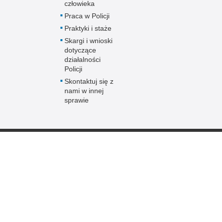
człowieka
Praca w Policji
Praktyki i staże
Skargi i wnioski
dotyczące
działalności
Policji
Skontaktuj się z
nami w innej
sprawie
Policja
online
Biuletyn Informacji
BIP Polic