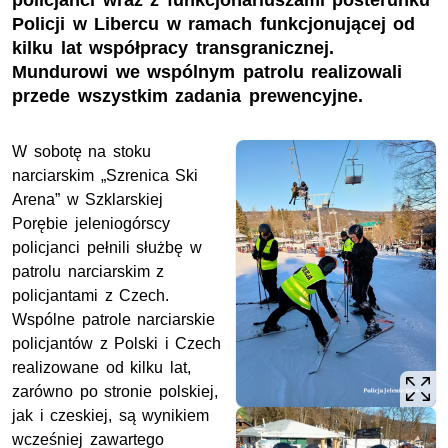
policjanci wraz z funkcjonariuszami posterunku
Policji w Libercu w ramach funkcjonującej od
kilku lat współpracy transgranicznej.
Mundurowi we wspólnym patrolu realizowali
przede wszystkim zadania prewencyjne.
W sobotę na stoku
narciarskim „Szrenica Ski
Arena” w Szklarskiej
Porębie jeleniogórscy
policjanci pełnili służbę w
patrolu narciarskim z
policjantami z Czech.
Wspólne patrole narciarskie
policjantów z Polski i Czech
realizowane od kilku lat,
zarówno po stronie polskiej,
jak i czeskiej, są wynikiem
wcześniej zawartego