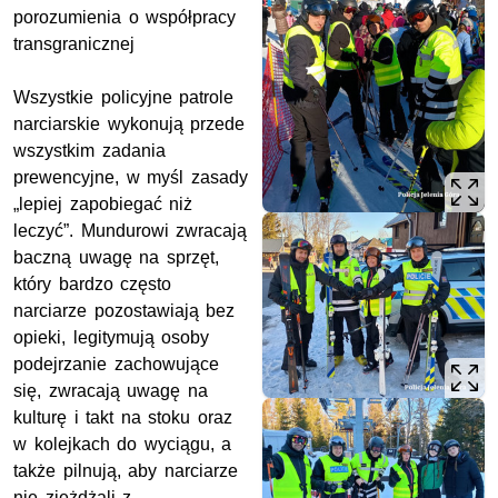
porozumienia o współpracy
transgranicznej
Wszystkie policyjne patrole
narciarskie wykonują przede
wszystkim zadania
prewencyjne, w myśl zasady
„lepiej zapobiegać niż
leczyć”. Mundurowi zwracają
baczną uwagę na sprzęt,
który bardzo często
narciarze pozostawiają bez
opieki, legitymują osoby
podejrzanie zachowujące
się, zwracają uwagę na
kulturę i takt na stoku oraz
w kolejkach do wyciągu, a
także pilnują, aby narciarze
nie zjeżdżali z