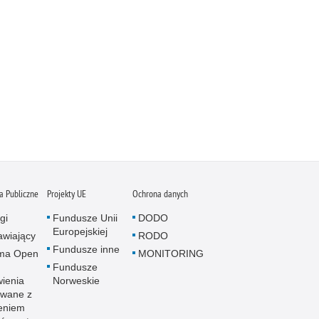
 Publiczne
Projekty UE
Ochrona danych
gi
Fundusze Unii
DODO
Europejskiej
wiający
RODO
Fundusze inne
rma Open
MONITORING
Fundusze
ienia
Norweskie
wane z
eniem