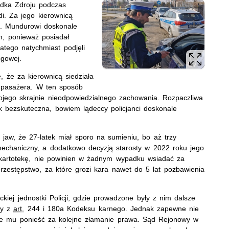
Lądka Zdroju podczas
i. Za jego kierownicą
ę. Mundurowi doskonale
em, ponieważ posiadał
tego natychmiast podjęli
ogowej.
, że za kierownicą siedziała
e pasażera. W ten sposób
ojego skrajnie nieodpowiedzialnego zachowania. Rozpaczliwa
 bezskuteczna, bowiem lądeccy policjanci doskonale
 jaw, że 27-latek miał sporo na sumieniu, bo aż trzy
chaniczny, a dodatkowo decyzją starosty w 2022 roku jego
” kartotekę, nie powinien w żadnym wypadku wsiadać za
zestępstwo, za które grozi kara nawet do 5 lat pozbawienia
ckiej jednostki Policji, gdzie prowadzone były z nim dalsze
ty z
art.
244 i 180a Kodeksu karnego. Jednak zapewne nie
zie mu ponieść za kolejne złamanie prawa. Sąd Rejonowy w