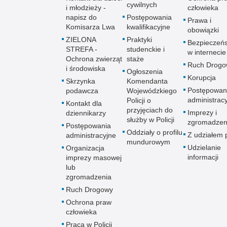
cywilnych
i młodzieży -
człowieka
napisz do
Postępowania
Prawa i
Komisarza Lwa
kwalifikacyjne
obowiązki
ZIELONA
Praktyki
Bezpieczeń
STREFA -
studenckie i
w internecie
Ochrona zwierząt
staże
Ruch Drogo
i środowiska
Ogłoszenia
Korupcja
Skrzynka
Komendanta
Postępowan
podawcza
Wojewódzkiego
administrac
Policji o
Kontakt dla
przyjęciach do
Imprezy i
dziennikarzy
służby w Policji
zgromadzen
Postępowania
Oddziały o profilu
Z udziałem p
administracyjne
mundurowym
Udzielanie
Organizacja
informacji
imprezy masowej
lub
zgromadzenia
Ruch Drogowy
Ochrona praw
człowieka
Praca w Policji