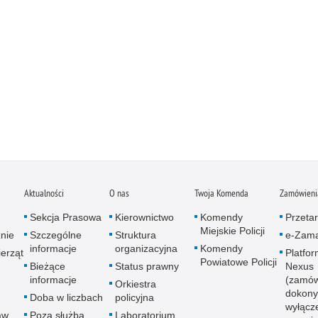
Aktualności
O nas
Twoja Komenda
Zamówienia
Sekcja Prasowa
Kierownictwo
Komendy
Przetar
Miejskie Policji
znie
Szczególne
Struktura
e-Zama
informacje
organizacyjna
Komendy
erząt
Platfo
Powiatowe Policji
Bieżące
Status prawny
Nexus
informacje
(zamów
Orkiestra
dokony
Doba w liczbach
policyjna
wyłącz
aw
Poza służbą
Laboratorium