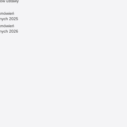
sów ustawy
amówień
znych 2025
amówień
znych 2026