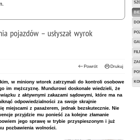
SZ
m.
BI
DO
ia pojazdów – usłyszał wyrok
PO
GA
FI
ZAG
Powrót
Drukuj
PO
zkim, w miniony wtorek zatrzymali do kontroli osobowe
KO
ego im mężczyznę. Mundurowi doskonale wiedzieli, że
 związku z aktywnymi zakazami sądowymi, które ma na
iknąć odpowiedzialności za swoje skrajnie
ię miejscami z pasażerem, jednak bezskutecznie. Nie
encje przyjdzie mu ponieść za kolejne złamanie
bowiem jego sprawę w trybie przyspieszonym i już
ku pozbawienia wolności.