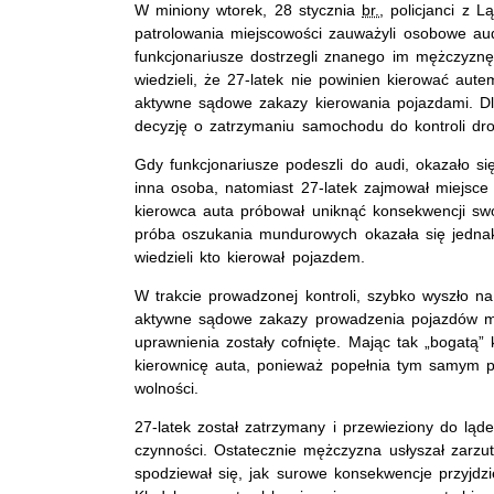
W miniony wtorek, 28 stycznia
br.
, policjanci z 
patrolowania miejscowości zauważyli osobowe aud
funkcjonariusze dostrzegli znanego im mężczyzn
wiedzieli, że 27-latek nie powinien kierować aut
aktywne sądowe zakazy kierowania pojazdami. Dla
decyzję o zatrzymaniu samochodu do kontroli dr
Gdy funkcjonariusze podeszli do audi, okazało się
inna osoba, natomiast 27-latek zajmował miejsc
kierowca auta próbował uniknąć konsekwencji sw
próba oszukania mundurowych okazała się jednak
wiedzieli kto kierował pojazdem.
W trakcie prowadzonej kontroli, szybko wyszło na
aktywne sądowe zakazy prowadzenia pojazdów me
uprawnienia zostały cofnięte. Mając tak „bogatą
kierownicę auta, ponieważ popełnia tym samym pr
wolności.
27-latek został zatrzymany i przewieziony do ląde
czynności. Ostatecznie mężczyzna usłyszał zarzu
spodziewał się, jak surowe konsekwencje przyjd