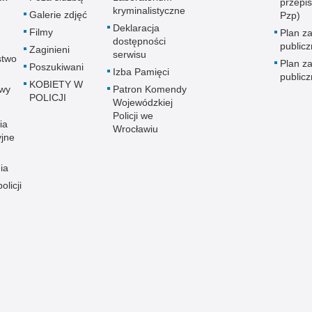
przepi
kryminalistyczne
Galerie zdjęć
Pzp)
Deklaracja
Filmy
Plan z
dostępności
public
Zaginieni
serwisu
stwo
Plan z
Poszukiwani
Izba Pamięci
public
KOBIETY W
wy
Patron Komendy
POLICJI
Wojewódzkiej
Policji we
ia
Wrocławiu
yjne
ia
olicji