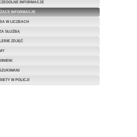
CZEGÓLNE INFORMACJE
EŻĄCE INFORMACJE
BA W LICZBACH
ZA SŁUŻBĄ
LERIE ZDJĘĆ
LMY
INIENI
SZUKIWANI
BIETY W POLICJI