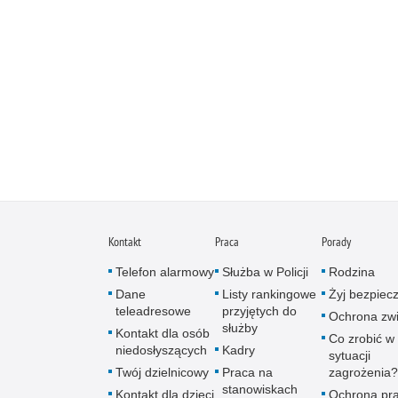
Kontakt
Praca
Porady
Telefon alarmowy
Służba w Policji
Rodzina
Dane
Listy rankingowe
Żyj bezpiec
teleadresowe
przyjętych do
Ochrona zwi
służby
Kontakt dla osób
Co zrobić w
niedosłyszących
Kadry
sytuacji
Twój dzielnicowy
Praca na
zagrożenia?
stanowiskach
Kontakt dla dzieci
Ochrona pr