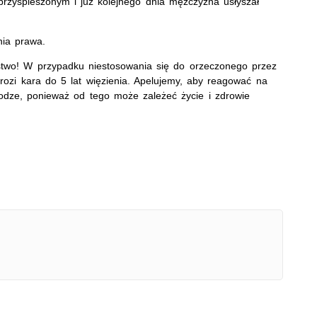
przyspieszonym i już kolejnego dnia mężczyzna usłyszał
ia prawa.
wo! W przypadku niestosowania się do orzeczonego przez
ozi kara do 5 lat więzienia. Apelujemy, aby reagować na
odze, ponieważ od tego może zależeć życie i zdrowie