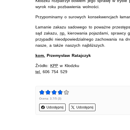
Kłodzku rozpatrzył bowiem jego sprawę w trybie 
wyrok roku pozbawienia wolności.
Przypominamy o surowych konsekwencjach łaman
Łamanie zakazu sadowego to poważne przestępst
sąd zakazu,
np.
kierowania pojazdami, sprawcy gr
przypadki nieodpowiedzialnego zachowania na dr
nasze, a także naszych najbliższych.
kom.
Przemysław Ratajczyk
Źródło:
KPP
w Kłodzku
tel.
606 754 529
Ocena: 3.7/5 (3)
Udostępnij
Udostępnij