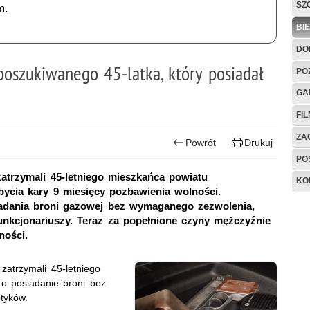
SZ
m.
BI
DO
 poszukiwanego 45-latka, który posiadał
PO
GA
FI
ZAG
Powrót
Drukuj
PO
zatrzymali 45-letniego mieszkańca powiatu
KO
bycia kary 9 miesięcy pozbawienia wolności.
adania broni gazowej bez wymaganego zezwolenia,
unkcjonariuszy. Teraz za popełnione czyny mężczyźnie
ności.
zatrzymali 45-letniego
o posiadanie broni bez
tyków.