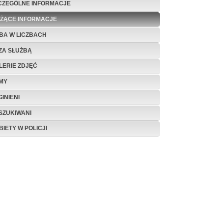
CZEGÓLNE INFORMACJE
EŻĄCE INFORMACJE
BA W LICZBACH
ZA SŁUŻBĄ
LERIE ZDJĘĆ
LMY
INIENI
SZUKIWANI
BIETY W POLICJI