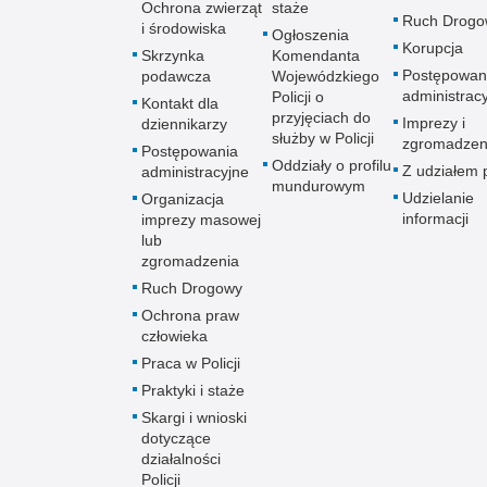
Ochrona zwierząt
staże
Ruch Drogo
i środowiska
Ogłoszenia
Korupcja
Skrzynka
Komendanta
Postępowan
podawcza
Wojewódzkiego
administrac
Policji o
Kontakt dla
przyjęciach do
Imprezy i
dziennikarzy
służby w Policji
zgromadzen
Postępowania
Oddziały o profilu
Z udziałem p
administracyjne
mundurowym
Udzielanie
Organizacja
informacji
imprezy masowej
lub
zgromadzenia
Ruch Drogowy
Ochrona praw
człowieka
Praca w Policji
Praktyki i staże
Skargi i wnioski
dotyczące
działalności
Policji