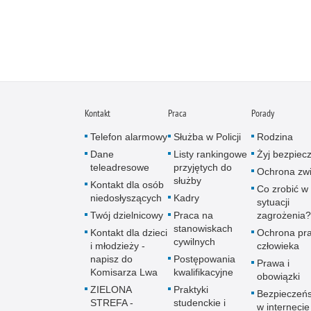
Kontakt
Praca
Porady
Telefon alarmowy
Służba w Policji
Rodzina
Dane
Listy rankingowe
Żyj bezpiec
teleadresowe
przyjętych do
Ochrona zwi
służby
Kontakt dla osób
Co zrobić w
niedosłyszących
Kadry
sytuacji
Twój dzielnicowy
Praca na
zagrożenia?
stanowiskach
Kontakt dla dzieci
Ochrona pr
cywilnych
i młodzieży -
człowieka
napisz do
Postępowania
Prawa i
Komisarza Lwa
kwalifikacyjne
obowiązki
ZIELONA
Praktyki
Bezpieczeń
STREFA -
studenckie i
w internecie