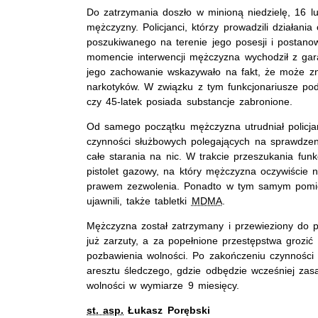
Do zatrzymania doszło w minioną niedzielę, 16 l
mężczyzny. Policjanci, którzy prowadzili działania
poszukiwanego na terenie jego posesji i postano
momencie interwencji mężczyzna wychodził z gar
jego zachowanie wskazywało na fakt, że może z
narkotyków. W związku z tym funkcjonariusze pod
czy 45-latek posiada substancje zabronione.
Od samego początku mężczyzna utrudniał policj
czynności służbowych polegających na sprawdzen
całe starania na nic. W trakcie przeszukania funk
pistolet gazowy, na który mężczyzna oczywiście
prawem zezwolenia. Ponadto w tym samym pomie
ujawnili, także tabletki
MDMA
.
Mężczyzna został zatrzymany i przewieziony do po
już zarzuty, a za popełnione przestępstwa grozi
pozbawienia wolności. Po zakończeniu czynności
aresztu śledczego, gdzie odbędzie wcześniej za
wolności w wymiarze 9 miesięcy.
st. asp.
Łukasz Porębski