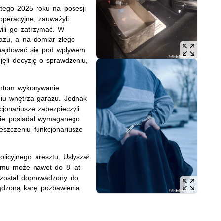
utego 2025 roku na posesji
 operacyjne, zauważyli
wili go zatrzymać. W
ażu, a na domiar złego
najdować się pod wpływem
jęli decyzję o sprawdzeniu,
antom wykonywanie
iu wnętrza garażu. Jednak
cjonariusze zabezpieczyli
 nie posiadał wymaganego
szczeniu funkcjonariusze
licyjnego aresztu. Usłyszał
ć mu może nawet do 8 lat
 został doprowadzony do
sądzoną karę pozbawienia