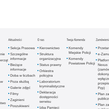
Aktualności
O nas
Twoja Komenda
Zamówienia
Sekcja Prasowa
Kierownictwo
Komendy
Przetar
Miejskie Policji
znie
Szczególne
Struktura
e-Zama
informacje
organizacyjna
Komendy
erząt
Platfo
Powiatowe Policji
Bieżące
Status prawny
Nexus
informacje
(zamów
Orkiestra
dokony
Doba w liczbach
policyjna
wyłącz
aw
Poza służbą
Laboratorium
przepi
kryminalistyczne
Galerie zdjęć
Pzp)
Deklaracja
Filmy
Plan z
dostępności
public
Zaginieni
serwisu
stwo
Plan z
Poszukiwani
Izba Pamięci