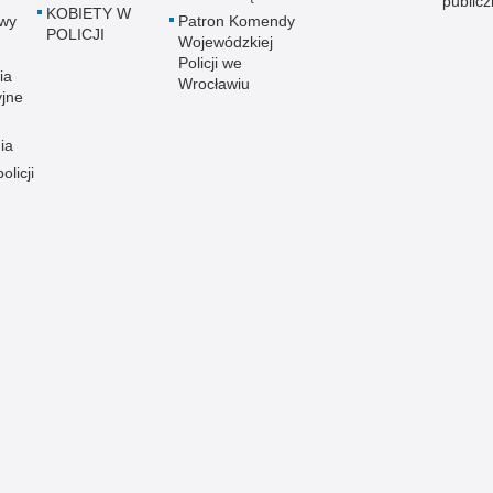
public
KOBIETY W
wy
Patron Komendy
POLICJI
Wojewódzkiej
Policji we
ia
Wrocławiu
yjne
ia
olicji