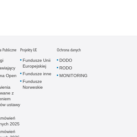
 Publiczne
Projekty UE
Ochrona danych
gi
Fundusze Unii
DODO
Europejskiej
wiający
RODO
Fundusze inne
rma Open
MONITORING
Fundusze
ienia
Norweskie
wane z
eniem
sów ustawy
amówień
znych 2025
amówień