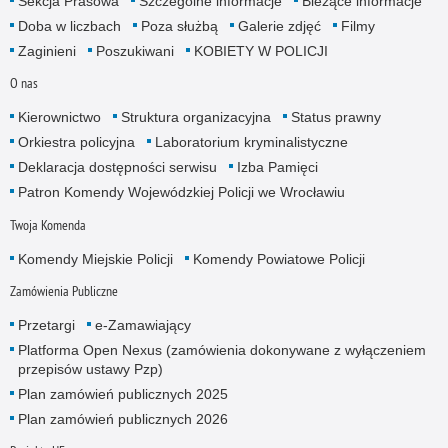
Sekcja Prasowa
Szczególne informacje
Bieżące informacje
Doba w liczbach
Poza służbą
Galerie zdjęć
Filmy
Zaginieni
Poszukiwani
KOBIETY W POLICJI
O nas
Kierownictwo
Struktura organizacyjna
Status prawny
Orkiestra policyjna
Laboratorium kryminalistyczne
Deklaracja dostępności serwisu
Izba Pamięci
Patron Komendy Wojewódzkiej Policji we Wrocławiu
Twoja Komenda
Komendy Miejskie Policji
Komendy Powiatowe Policji
Zamówienia Publiczne
Przetargi
e-Zamawiający
Platforma Open Nexus (zamówienia dokonywane z wyłączeniem
przepisów ustawy Pzp)
Plan zamówień publicznych 2025
Plan zamówień publicznych 2026