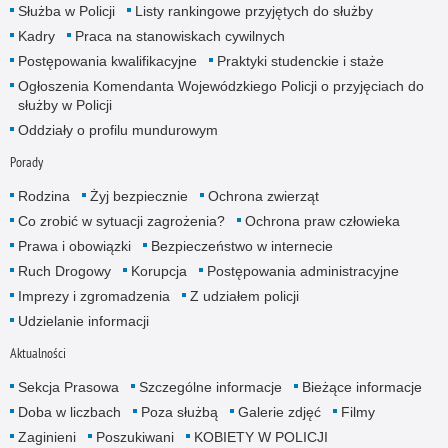
Służba w Policji
Listy rankingowe przyjętych do służby
Kadry
Praca na stanowiskach cywilnych
Postępowania kwalifikacyjne
Praktyki studenckie i staże
Ogłoszenia Komendanta Wojewódzkiego Policji o przyjęciach do
służby w Policji
Oddziały o profilu mundurowym
Porady
Rodzina
Żyj bezpiecznie
Ochrona zwierząt
Co zrobić w sytuacji zagrożenia?
Ochrona praw człowieka
Prawa i obowiązki
Bezpieczeństwo w internecie
Ruch Drogowy
Korupcja
Postępowania administracyjne
Imprezy i zgromadzenia
Z udziałem policji
Udzielanie informacji
Aktualności
Sekcja Prasowa
Szczególne informacje
Bieżące informacje
Doba w liczbach
Poza służbą
Galerie zdjęć
Filmy
Zaginieni
Poszukiwani
KOBIETY W POLICJI