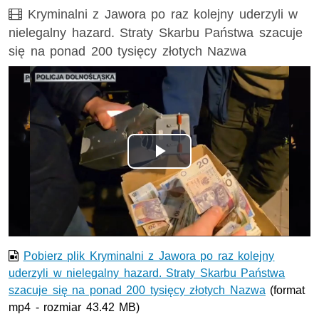
Film
Kryminalni z Jawora po raz kolejny uderzyli w
nielegalny hazard. Straty Skarbu Państwa szacuje
się na ponad 200 tysięcy złotych Nazwa
Odtwórz
wideo
Pobierz plik Kryminalni z Jawora po raz kolejny
uderzyli w nielegalny hazard. Straty Skarbu Państwa
szacuje się na ponad 200 tysięcy złotych Nazwa
(format
mp4 - rozmiar 43.42 MB)