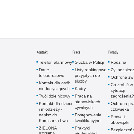
Kontakt
Praca
Porady
Telefon alarmowy
Służba w Policji
Rodzina
Dane
Listy rankingowe
Żyj bezpiec
teleadresowe
przyjętych do
Ochrona zwi
służby
Kontakt dla osób
Co zrobić w
niedosłyszących
Kadry
sytuacji
Twój dzielnicowy
Praca na
zagrożenia?
stanowiskach
Kontakt dla dzieci
Ochrona pr
cywilnych
i młodzieży -
człowieka
napisz do
Postępowania
Prawa i
Komisarza Lwa
kwalifikacyjne
obowiązki
ZIELONA
Praktyki
Bezpieczeń
STREFA -
studenckie i