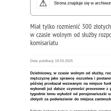
Strona znajduje się w archiwu
Miał tylko rozmienić 300 złotych
w czasie wolnym od służby rozpo
komisariatu
Data publikacji 19.03.2025
Dzielnicowy, w czasie wolnym od służby, ro
mężczyznę jako sprawcę oszustwa i postanow
później przekazał wezwanym na miejsce funkc
wykonali już dalsze czynności procesowe z 
tygodnie temu wyłudził od pensjonariuszki 
złotych za podwiezienie do miejsca zamieszk
Kobieta kończąc turnus w szczawieńskim sanatori