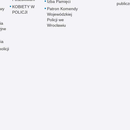
Izba Pamięci
public
KOBIETY W
wy
Patron Komendy
POLICJI
Wojewódzkiej
Policji we
ia
Wrocławiu
yjne
ia
olicji