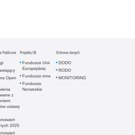
 Publiczne
Projekty UE
Ochrona danych
gi
Fundusze Unii
DODO
Europejskiej
wiający
RODO
Fundusze inne
rma Open
MONITORING
Fundusze
ienia
Norweskie
wane z
eniem
sów ustawy
amówień
znych 2025
amówień