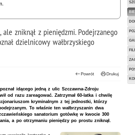
SZ
m.
BI
DO
, ale zniknął z pieniędzmi. Podejrzanego
PO
znał dzielnicowy wałbrzyskiego
GA
FI
ZAG
PO
Powrót
Drukuj
KO
zpoznał idącego jedną z ulic Szczawna-Zdroju
ił od razu zareagować. Zatrzymał 60-latka i chwilę
jonariuszom kryminalnym z tej jednostki, którzy
podejrzanym. To właśnie ten wałbrzyszanin dwa
szczawieńskiego sanatorium gotówkę w kwocie 300
ania, a po otrzymaniu pieniędzy po prostu zniknął.
um wywiesiła karteczkę z