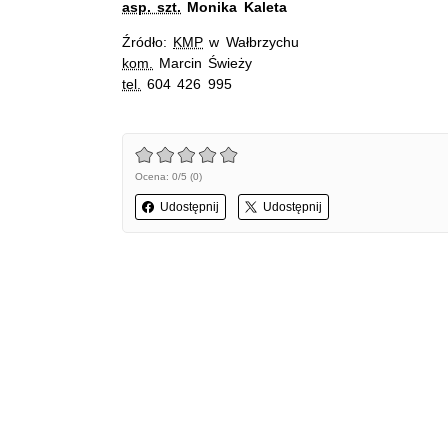
asp. szt.
Monika Kaleta
Źródło:
KMP
w Wałbrzychu
kom.
Marcin Świeży
tel.
604 426 995
Ocena: 0/5 (0)
Udostępnij
Udostępnij