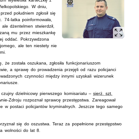
ielkopolskiego. W dniu,
przed południem zgłosił się
. 74-latka poinformowała,
 ale dżentelmen stwierdził,
kazaną mu przez mieszkankę
jej oddać. Pokrzywdzona
jomego, ale ten niestety nie
mi.
ę, że została oszukana, zgłosiła funkcjonariuszom
twie, a sprawę do prowadzenia przejęli od razu policjanci
rowadzonych czynności między innymi uzyskali wizerunek
onariusze.
 czujny dzielnicowy pierwszego komisariatu –
sierż. szt.
nie-Zdroju rozpoznał sprawcę przestępstwa. Zareagował
e w postaci policjantów kryminalnych. Jeszcze tego samego
rzyznał się do oszustwa. Teraz za popełnione przestępstwo
 wolności do lat 8.