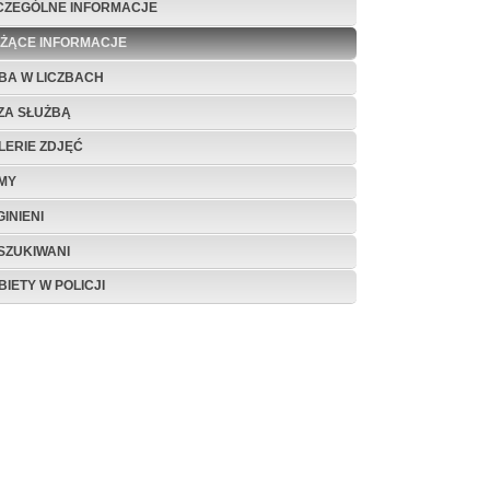
CZEGÓLNE INFORMACJE
EŻĄCE INFORMACJE
BA W LICZBACH
ZA SŁUŻBĄ
LERIE ZDJĘĆ
LMY
INIENI
SZUKIWANI
BIETY W POLICJI