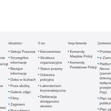
Aktualności
O nas
Twoja Komenda
Zamówienia
Sekcja Prasowa
Kierownictwo
Komendy
Przetar
Miejskie Policji
znie
Szczególne
Struktura
e-Zama
informacje
organizacyjna
Komendy
erząt
Platfo
Powiatowe Policji
Bieżące
Status prawny
Nexus
informacje
(zamów
Orkiestra
dokony
Doba w liczbach
policyjna
wyłącz
aw
Poza służbą
Laboratorium
przepi
kryminalistyczne
Galerie zdjęć
Pzp)
Deklaracja
Filmy
Plan z
dostępności
public
Zaginieni
serwisu
stwo
Plan z
Poszukiwani