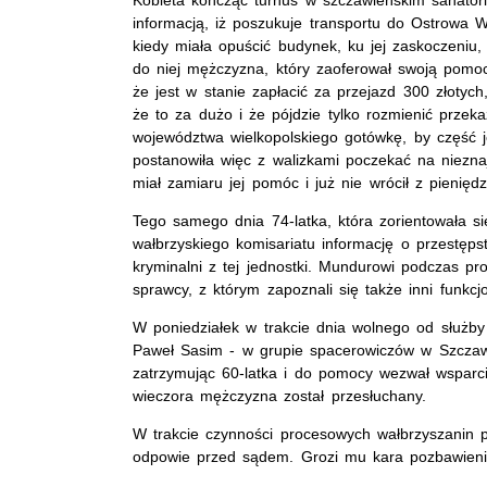
informacją, iż poszukuje transportu do Ostrowa W
kiedy miała opuścić budynek, ku jej zaskoczeniu, 
do niej mężczyzna, który zaoferował swoją pomoc
że jest w stanie zapłacić za przejazd 300 złotych,
że to za dużo i że pójdzie tylko rozmienić prze
województwa wielkopolskiego gotówkę, by część 
postanowiła więc z walizkami poczekać na niezna
miał zamiaru jej pomóc i już nie wrócił z pieniędz
Tego samego dnia 74-latka, która zorientowała si
wałbrzyskiego komisariatu informację o przestęps
kryminalni z tej jednostki. Mundurowi podczas p
sprawcy, z którym zapoznali się także inni funkcj
W poniedziałek w trakcie dnia wolnego od służby
Paweł Sasim - w grupie spacerowiczów w Szczaw
zatrzymując 60-latka i do pomocy wezwał wsparci
wieczora mężczyzna został przesłuchany.
W trakcie czynności procesowych wałbrzyszanin p
odpowie przed sądem. Grozi mu kara pozbawienia