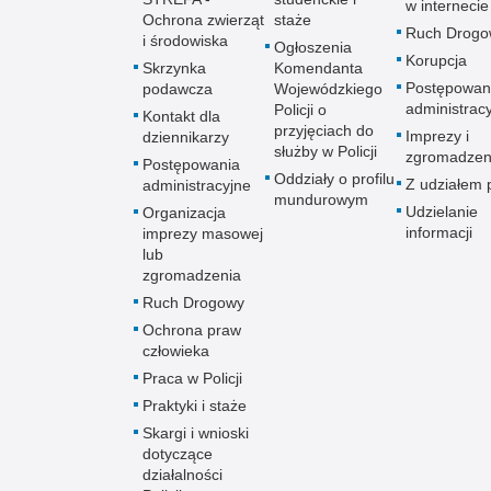
w internecie
Ochrona zwierząt
staże
Ruch Drogo
i środowiska
Ogłoszenia
Korupcja
Skrzynka
Komendanta
Postępowan
podawcza
Wojewódzkiego
administrac
Policji o
Kontakt dla
przyjęciach do
Imprezy i
dziennikarzy
służby w Policji
zgromadzen
Postępowania
Oddziały o profilu
Z udziałem p
administracyjne
mundurowym
Udzielanie
Organizacja
informacji
imprezy masowej
lub
zgromadzenia
Ruch Drogowy
Ochrona praw
człowieka
Praca w Policji
Praktyki i staże
Skargi i wnioski
dotyczące
działalności