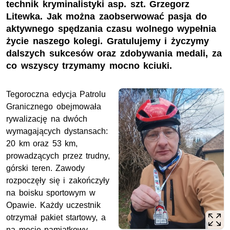
technik kryminalistyki asp. szt. Grzegorz
Litewka. Jak można zaobserwować pasja do
aktywnego spędzania czasu wolnego wypełnia
życie naszego kolegi. Gratulujemy i życzymy
dalszych sukcesów oraz zdobywania medali, za
co wszyscy trzymamy mocno kciuki.
Tegoroczna edycja Patrolu
Granicznego obejmowała
rywalizację na dwóch
wymagających dystansach:
20
km
oraz 53
km
,
prowadzących przez trudny,
górski teren. Zawody
rozpoczęły się i zakończyły
na boisku sportowym w
Opawie. Każdy uczestnik
otrzymał pakiet startowy, a
na mecie pamiątkowy