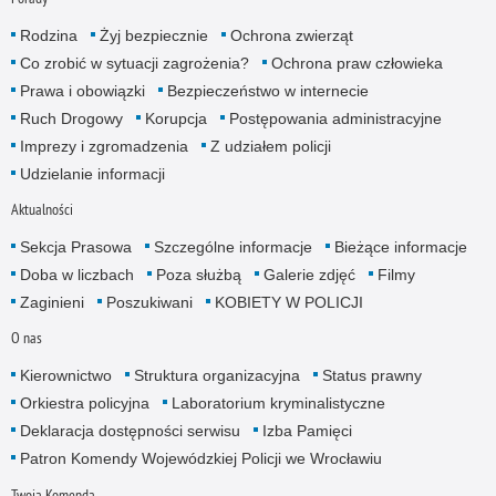
Rodzina
Żyj bezpiecznie
Ochrona zwierząt
Co zrobić w sytuacji zagrożenia?
Ochrona praw człowieka
Prawa i obowiązki
Bezpieczeństwo w internecie
Ruch Drogowy
Korupcja
Postępowania administracyjne
Imprezy i zgromadzenia
Z udziałem policji
Udzielanie informacji
Aktualności
Sekcja Prasowa
Szczególne informacje
Bieżące informacje
Doba w liczbach
Poza służbą
Galerie zdjęć
Filmy
Zaginieni
Poszukiwani
KOBIETY W POLICJI
O nas
Kierownictwo
Struktura organizacyjna
Status prawny
Orkiestra policyjna
Laboratorium kryminalistyczne
Deklaracja dostępności serwisu
Izba Pamięci
Patron Komendy Wojewódzkiej Policji we Wrocławiu
Twoja Komenda