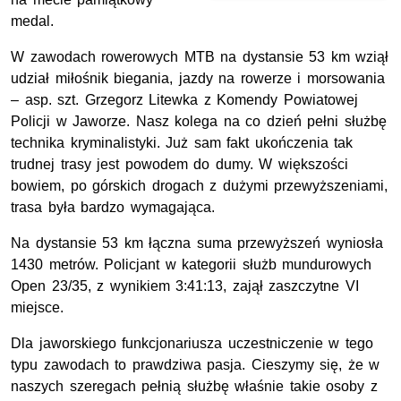
medal.
W zawodach rowerowych
MTB
na dystansie 53
km
wziął
udział miłośnik biegania, jazdy na rowerze i morsowania
–
asp. szt.
Grzegorz Litewka z Komendy Powiatowej
Policji w Jaworze. Nasz kolega na co dzień pełni służbę
technika kryminalistyki. Już sam fakt ukończenia tak
trudnej trasy jest powodem do dumy. W większości
bowiem, po górskich drogach z dużymi przewyższeniami,
trasa była bardzo wymagająca.
Na dystansie 53
km
łączna suma przewyższeń wyniosła
1430 metrów. Policjant w kategorii służb mundurowych
Open 23/35, z wynikiem 3:41:13, zajął zaszczytne VI
miejsce.
Dla jaworskiego funkcjonariusza uczestniczenie w tego
typu zawodach to prawdziwa pasja. Cieszymy się, że w
naszych szeregach pełnią służbę właśnie takie osoby z