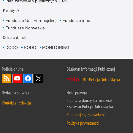
Plan zamówień publicznych 2026
Projekty UE
Fundusze Unii Europejskiej
Fundusze inne
Fundusze Norweskie
Ochrona danych
DODO
RODO
MONITORING
Policja
online
Biuletyn Informacji Publicznej
BIP Policja Dolnośląska
Redakcja serwisu
Nota prawna
Chcesz wykorzystać materiał
Kontakt z redakcją
z serwisu Policja Dolnośląska.
Zapoznaj się z zasadami
Polityka prywatności