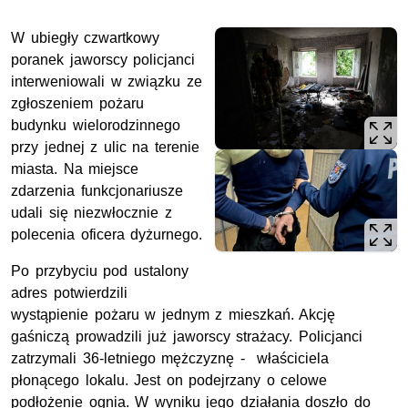
W ubiegły czwartkowy
poranek jaworscy policjanci
interweniowali w związku ze
zgłoszeniem pożaru
budynku wielorodzinnego
przy jednej z ulic na terenie
miasta. Na miejsce
zdarzenia funkcjonariusze
udali się niezwłocznie z
polecenia oficera dyżurnego.
Po przybyciu pod ustalony
adres potwierdzili
wystąpienie pożaru w jednym z mieszkań. Akcję
gaśniczą prowadzili już jaworscy strażacy. Policjanci
zatrzymali 36-letniego mężczyznę - właściciela
płonącego lokalu. Jest on podejrzany o celowe
podłożenie ognia. W wyniku jego działania doszło do