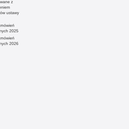
wane z
eniem
sów ustawy
amówień
znych 2025
amówień
znych 2026