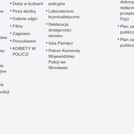
dokony
Doba w liczbach
policyjna
wyłącz
aw
Poza służbą
Laboratorium
przepi
kryminalistyczne
Galerie zdjęć
Pzp)
Deklaracja
Filmy
Plan z
dostępności
public
Zaginieni
serwisu
stwo
Plan z
Poszukiwani
Izba Pamięci
public
KOBIETY W
wy
Patron Komendy
POLICJI
Wojewódzkiej
Policji we
ia
Wrocławiu
yjne
ia
olicji