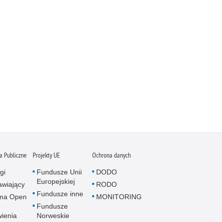
 Publiczne
Projekty UE
Ochrona danych
gi
Fundusze Unii
DODO
Europejskiej
wiający
RODO
Fundusze inne
rma Open
MONITORING
Fundusze
ienia
Norweskie