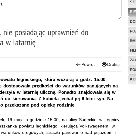
SZ
m.
BI
DO
, nie posiadając uprawnień do
PO
a w latarnię
GA
FI
ZAG
Powrót
Drukuj
PO
wiatu legnickiego, która wczoraj o godz. 15:00
KO
e dostosowała prędkości do warunków panujących na
derzyła w latarnię uliczną. Ponadto znajdowała się w
ń do kierowania. Z kobietą jechał jej 6-letni syn. Na
ało przekazane pod opiekę rodzinie.
ek, 19 maja o godzinie 15:00, na ulicy Sudeckiej w Legnicy.
ieszkanka powiatu legnickiego, kierująca Volkswagenem, w
 warunków drogowych, straciła panowanie nad pojazdem i