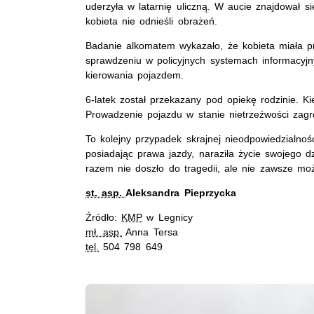
uderzyła w latarnię uliczną. W aucie znajdował się
kobieta nie odnieśli obrażeń.
Badanie alkomatem wykazało, że kobieta miała p
sprawdzeniu w policyjnych systemach informacyjn
kierowania pojazdem.
6-latek został przekazany pod opiekę rodzinie. 
Prowadzenie pojazdu w stanie nietrzeźwości zagr
To kolejny przypadek skrajnej nieodpowiedzialnośc
posiadając prawa jazdy, naraziła życie swojego 
razem nie doszło do tragedii, ale nie zawsze moż
st. asp.
Aleksandra Pieprzycka
Źródło:
KMP
w Legnicy
mł. asp.
Anna Tersa
tel.
504 798 649