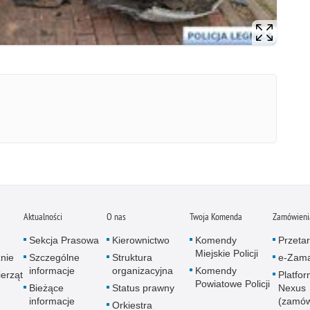
Aktualności
O nas
Twoja Komenda
Zamówienia
Sekcja Prasowa
Kierownictwo
Komendy
Przetar
Miejskie Policji
znie
Szczególne
Struktura
e-Zama
informacje
organizacyjna
Komendy
erząt
Platfo
Powiatowe Policji
Bieżące
Status prawny
Nexus
informacje
(zamów
Orkiestra