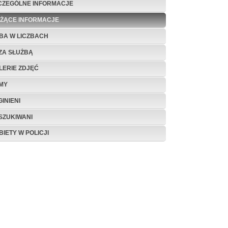
CZEGÓLNE INFORMACJE
EŻĄCE INFORMACJE
BA W LICZBACH
ZA SŁUŻBĄ
LERIE ZDJĘĆ
LMY
INIENI
SZUKIWANI
BIETY W POLICJI