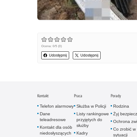
Ocena: 0/5 (0)
Udostępnij
Udostępnij
Kontakt
Praca
Porady
Telefon alarmowy
Służba w Policji
Rodzina
Dane
Listy rankingowe
Żyj bezpiec
teleadresowe
przyjętych do
Ochrona zwi
służby
Kontakt dla osób
Co zrobić w
niedosłyszących
Kadry
sytuacji