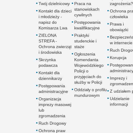
Twój dzielnicowy
Praca na
zagrożenia?
stanowiskach
Kontakt dla dzieci
Ochrona pr
cywilnych
i młodzieży -
człowieka
napisz do
Postępowania
Prawa i
Komisarza Lwa
kwalifikacyjne
obowiązki
ZIELONA
Praktyki
Bezpieczeń
STREFA -
studenckie i
w internecie
Ochrona zwierząt
staże
Ruch Drogo
i środowiska
Ogłoszenia
Korupcja
Skrzynka
Komendanta
Postępowan
podawcza
Wojewódzkiego
administrac
Policji o
Kontakt dla
przyjęciach do
Imprezy i
dziennikarzy
służby w Policji
zgromadzen
Postępowania
Oddziały o profilu
Z udziałem p
administracyjne
mundurowym
Udzielanie
Organizacja
informacji
imprezy masowej
lub
zgromadzenia
Ruch Drogowy
Ochrona praw