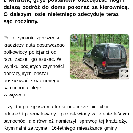
z lenistwa, gdyż postanowił oszczędzać nogi i
dalszą podróż do domu pokonać za kierownicą.
O dalszym losie nieletniego zdecyduje teraz
sąd rodzinny.
Po otrzymaniu zgłoszenia
kradzieży auta dostawczego
polkowiccy policjanci od
razu zaczęli go szukać. W
wyniku podjętych czynności
operacyjnych obszar
poszukiwań skradzionego
samochodu uległ
zawężeniu.
Trzy dni po zgłoszeniu funkcjonariusze nie tylko
odnaleźli przemalowany i pozostawiony w terenie leśnym
samochód, ale również namierzyli sprawcę tej kradzieży.
Kryminalni zatrzymali 16-letniego mieszkańca gminy