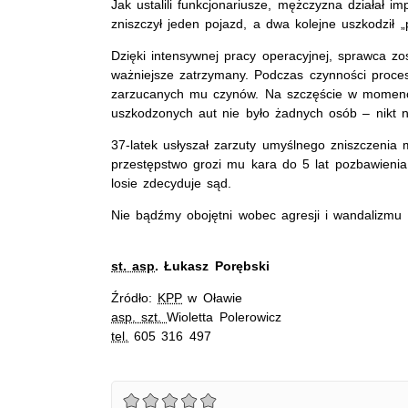
Jak ustalili funkcjonariusze, mężczyzna działał i
zniszczył jeden pojazd, a dwa kolejne uszkodził „p
Dzięki intensywnej pracy operacyjnej, sprawca zo
ważniejsze zatrzymany. Podczas czynności proce
zarzucanych mu czynów. Na szczęście w momenc
uszkodzonych aut nie było żadnych osób – nikt ni
37-latek usłyszał zarzuty umyślnego zniszczenia 
przestępstwo grozi mu kara do 5 lat pozbawienia
losie zdecyduje sąd.
Nie bądźmy obojętni wobec agresji i wandalizmu
st. asp
. Łukasz Porębski
Źródło:
KPP
w Oławie
asp. szt.
Wioletta Polerowicz
tel.
605 316 497