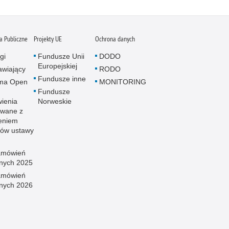
 Publiczne
Projekty UE
Ochrona danych
gi
Fundusze Unii
DODO
Europejskiej
wiający
RODO
Fundusze inne
rma Open
MONITORING
Fundusze
ienia
Norweskie
wane z
eniem
sów ustawy
amówień
znych 2025
amówień
znych 2026