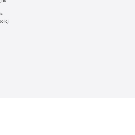
yjne
ia
olicji