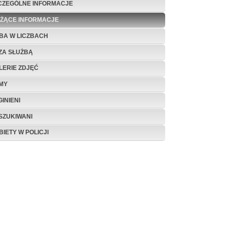
CZEGÓLNE INFORMACJE
EŻĄCE INFORMACJE
BA W LICZBACH
ZA SŁUŻBĄ
LERIE ZDJĘĆ
LMY
INIENI
SZUKIWANI
BIETY W POLICJI