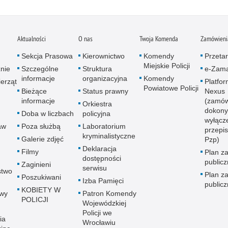
Aktualności
O nas
Twoja Komenda
Zamówienia
Sekcja Prasowa
Kierownictwo
Komendy
Przetar
Miejskie Policji
znie
Szczególne
Struktura
e-Zama
informacje
organizacyjna
Komendy
erząt
Platfo
Powiatowe Policji
Bieżące
Status prawny
Nexus
informacje
(zamów
Orkiestra
dokony
Doba w liczbach
policyjna
wyłącz
aw
Poza służbą
Laboratorium
przepi
kryminalistyczne
Galerie zdjęć
Pzp)
Deklaracja
Filmy
Plan z
dostępności
public
Zaginieni
serwisu
stwo
Plan z
Poszukiwani
Izba Pamięci
public
KOBIETY W
wy
Patron Komendy
POLICJI
Wojewódzkiej
Policji we
ia
Wrocławiu