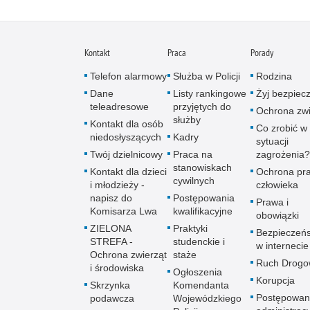
Kontakt
Praca
Porady
Telefon alarmowy
Służba w Policji
Rodzina
Dane
Listy rankingowe
Żyj bezpiec
teleadresowe
przyjętych do
Ochrona zwi
służby
Kontakt dla osób
Co zrobić w
niedosłyszących
Kadry
sytuacji
Twój dzielnicowy
Praca na
zagrożenia?
stanowiskach
Kontakt dla dzieci
Ochrona pr
cywilnych
i młodzieży -
człowieka
napisz do
Postępowania
Prawa i
Komisarza Lwa
kwalifikacyjne
obowiązki
ZIELONA
Praktyki
Bezpieczeń
STREFA -
studenckie i
w internecie
Ochrona zwierząt
staże
Ruch Drogo
i środowiska
Ogłoszenia
Korupcja
Skrzynka
Komendanta
Postępowan
podawcza
Wojewódzkiego