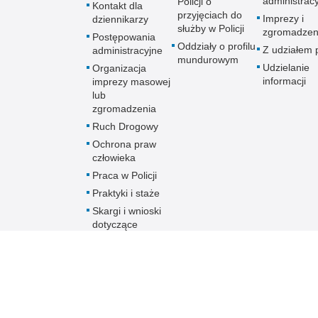
administrac
Policji o
Kontakt dla
przyjęciach do
Imprezy i
dziennikarzy
służby w Policji
zgromadzen
Postępowania
Oddziały o profilu
Z udziałem p
administracyjne
mundurowym
Udzielanie
Organizacja
informacji
imprezy masowej
lub
zgromadzenia
Ruch Drogowy
Ochrona praw
człowieka
Praca w Policji
Praktyki i staże
Skargi i wnioski
dotyczące
działalności
Policji
Skontaktuj się z
nami w innej
sprawie