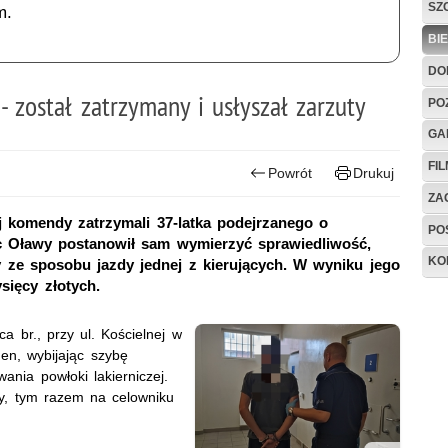
SZ
m.
BI
DO
 został zatrzymany i usłyszał zarzuty
PO
GA
FI
Powrót
Drukuj
ZAG
j komendy zatrzymali 37-latka podejrzanego o
PO
c Oławy postanowił sam wymierzyć sprawiedliwość,
KO
y ze sposobu jazdy jednej z kierujących. W wyniku jego
sięcy złotych.
 br., przy ul. Kościelnej w
en, wybijając szybę
nia powłoki lakierniczej.
dy, tym razem na celowniku