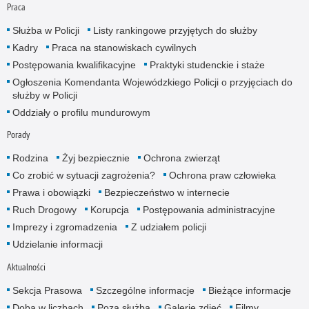
Praca
Służba w Policji
Listy rankingowe przyjętych do służby
Kadry
Praca na stanowiskach cywilnych
Postępowania kwalifikacyjne
Praktyki studenckie i staże
Ogłoszenia Komendanta Wojewódzkiego Policji o przyjęciach do
służby w Policji
Oddziały o profilu mundurowym
Porady
Rodzina
Żyj bezpiecznie
Ochrona zwierząt
Co zrobić w sytuacji zagrożenia?
Ochrona praw człowieka
Prawa i obowiązki
Bezpieczeństwo w internecie
Ruch Drogowy
Korupcja
Postępowania administracyjne
Imprezy i zgromadzenia
Z udziałem policji
Udzielanie informacji
Aktualności
Sekcja Prasowa
Szczególne informacje
Bieżące informacje
Doba w liczbach
Poza służbą
Galerie zdjęć
Filmy