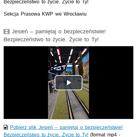
Bezpieczeństwo to życie. Życie to Ty!
Sekcja Prasowa
KWP
we Wrocławiu
Film
Jesień – pamiętaj o bezpieczeństwie!
Bezpieczeństwo to życie. Życie to Ty!
Opis filmu: opis filmu w załączniku
Odtwórz
wideo
Pobierz plik Jesień – pamiętaj o bezpieczeństwie!
Bezpieczeństwo to życie. Życie to Ty!
(format mp4 -