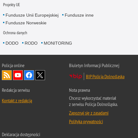
Projekty UE
Fundusze Unii Europejskiej
Fundusze inne
Fundusze Norweskie
Ochrona danych
DODO
RODO
MONITORING
Policja
online
Biuletyn Informacji Publicznej
BIP Policja Dolnośląska
Redakcja serwisu
Nota prawna
Chcesz wykorzystać materiał
Kontakt z redakcją
z serwisu Policja Dolnośląska.
Zapoznaj się z zasadami
Polityka prywatności
Deklaracja dostępności