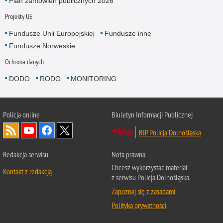
Plan zamówień publicznych 2026
Projekty UE
Fundusze Unii Europejskiej
Fundusze inne
Fundusze Norweskie
Ochrona danych
DODO
RODO
MONITORING
Policja
online
Biuletyn Informacji Publicznej
BIP Policja Dolnośląska
Redakcja serwisu
Nota prawna
Chcesz wykorzystać materiał
Kontakt z redakcją
z serwisu Policja Dolnośląska.
Zapoznaj się z zasadami
Polityka prywatności