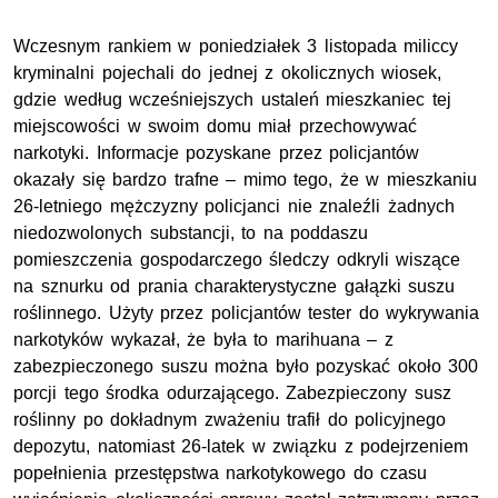
Wczesnym rankiem w poniedziałek 3 listopada miliccy
kryminalni pojechali do jednej z okolicznych wiosek,
gdzie według wcześniejszych ustaleń mieszkaniec tej
miejscowości w swoim domu miał przechowywać
narkotyki. Informacje pozyskane przez policjantów
okazały się bardzo trafne – mimo tego, że w mieszkaniu
26-letniego mężczyzny policjanci nie znaleźli żadnych
niedozwolonych substancji, to na poddaszu
pomieszczenia gospodarczego śledczy odkryli wiszące
na sznurku od prania charakterystyczne gałązki suszu
roślinnego. Użyty przez policjantów tester do wykrywania
narkotyków wykazał, że była to marihuana – z
zabezpieczonego suszu można było pozyskać około 300
porcji tego środka odurzającego. Zabezpieczony susz
roślinny po dokładnym zważeniu trafił do policyjnego
depozytu, natomiast 26-latek w związku z podejrzeniem
popełnienia przestępstwa narkotykowego do czasu