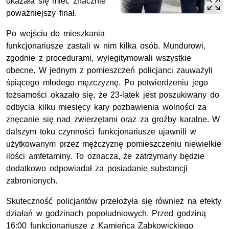
okazała się mieć znacznie
poważniejszy finał.
Po wejściu do mieszkania
funkcjonariusze zastali w nim kilka osób. Mundurowi,
zgodnie z procedurami, wylegitymowali wszystkie
obecne. W jednym z pomieszczeń policjanci zauważyli
śpiącego młodego mężczyznę. Po potwierdzeniu jego
tożsamości okazało się, że 23-latek jest poszukiwany do
odbycia kilku miesięcy kary pozbawienia wolności za
znęcanie się nad zwierzętami oraz za groźby karalne. W
dalszym toku czynności funkcjonariusze ujawnili w
użytkowanym przez mężczyznę pomieszczeniu niewielkie
ilości amfetaminy. To oznacza, że zatrzymany będzie
dodatkowo odpowiadał za posiadanie substancji
zabronionych.
Skuteczność policjantów przełożyła się również na efekty
działań w godzinach popołudniowych. Przed godziną
16:00 funkcjonariusze z Kamieńca Ząbkowickiego