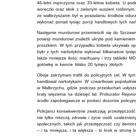
46-letni mężczyzna oraz 33-letnia kobieta. U po
woreczki oraz słoik z zielonym suszem roślinnym. 
że wałbrzyszanin był w posiadaniu środków odur
wykonać ponad tysiąc porcji handlowych tych nar
Następnie mundurowi przemieścili się do Szczawna
posesji mundurowi znaleźli ukryte pod kamieniem s
proszkiem. W tym przypadku kobieta ukrywała sp
było z tych narkotyków wykonać kilkanaście tysię
także mniejsze ilości marihuany i trzy tabletki M
gotówkę w kwocie blisko 20 tysięcy złotych.
Oboje zatrzymani trafili do policyjnych cel. W t
handlował narkotykami. W czwartkowe popołudnie
w Wałbrzychu, gdzie podczas przesłuchań usłysze
kraty więzienia na dziesięć lat. Prokurator Rej
środki zapobiegawcze w postaci dozorów policyjn
Policjanci konsekwentnie zwalczają przestępczoś
nie tylko niszczą zdrowie i życie osób uzależnio
społecznych, takich jak przestępczość czy demora
– i ta mniejsza, i ta większa - to krok w stronę b