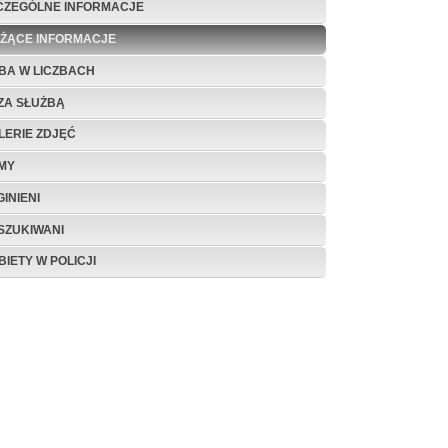
CZEGÓLNE INFORMACJE
EŻĄCE INFORMACJE
BA W LICZBACH
ZA SŁUŻBĄ
LERIE ZDJĘĆ
LMY
INIENI
SZUKIWANI
BIETY W POLICJI