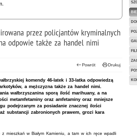
SZ
m.
BI
DO
irowana przez policjantów kryminalnych
PO
na odpowie także za handel nimi
GA
FI
ZAG
Powrót
Drukuj
PO
ałbrzyskiej komendy 46-latek i 33-latka odpowiedzą
KO
arkotyków, a mężczyzna także za handel nimi.
ania wałbrzyszanina sporą ilość marihuany, a na
ilości metamfetaminy oraz amfetaminy oraz mniejsze
jgu podejrzanym za posiadanie znacznej ilości
aż substancji zabronionych prawem, grozi kara
no z mieszkań w Białym Kamieniu, a tam w ich ręce wpadli