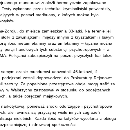
dejrzanego mundurowi znaleźli hermetycznie zapakowane
Testy wykonane przez technika kryminalistyki potwierdziły,
zających w postaci marihuany, z których można było
kotyków.
-Zdroju, do miejsca zamieszkania 33-latki. Na terenie jej
łoiki z zawiniątkami, między innymi z kryształkami i białym
orą ilość metamfetaminy oraz amfetaminy – łącznie można
cy porcji handlowych tych substancji psychotropowych – a
DMA. Policjanci zabezpieczyli na poczet przyszłych kar także
ym samym czasie mundurowi udowodnili 46-latkowi, iż
 podejrzani zostali doprowadzeni do Prokuratury Rejonowe
li zarzuty. Za popełnione przestępstwa oboje mogą trafić za
onowy w Wałbrzychu zastosował w stosunku do podejrzanych
ych, a także poręczeń majątkowych.
ć narkotykową, ponieważ środki odurzające i psychotropowe
nych, ale również są przyczyną wielu innych zagrożeń
lizacja nieletnich. Każda ilość narkotyków wycofana z obiegu
ezpieczniejszej i zdrowszej społeczności.