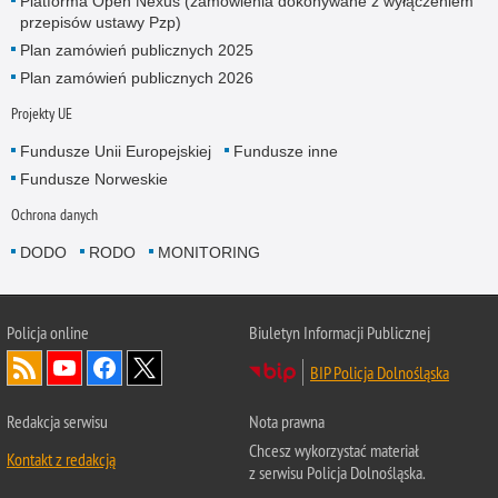
Platforma Open Nexus (zamówienia dokonywane z wyłączeniem
przepisów ustawy Pzp)
Plan zamówień publicznych 2025
Plan zamówień publicznych 2026
Projekty UE
Fundusze Unii Europejskiej
Fundusze inne
Fundusze Norweskie
Ochrona danych
DODO
RODO
MONITORING
Policja
online
Biuletyn Informacji Publicznej
BIP Policja Dolnośląska
Redakcja serwisu
Nota prawna
Chcesz wykorzystać materiał
Kontakt z redakcją
z serwisu Policja Dolnośląska.