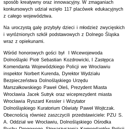
sposób kreatywny oraz innowacyjny. W zmaganiach
konkursowych udział wzięło 117 placówek edukacyjnych
z całego województwa.
Na uroczystą galę przybyły dzieci i młodzież zwycięskich
i wyróżnionych szkół podstawowych z Dolnego Śląska
wraz z opiekunami.
Wśród honorowych gości był I Wicewojewoda
Dolnośląski Piotr Sebastian Kozdrowicki, I Zastępca
Komendanta Wojewódzkiego Policji we Wrocławiu
inspektor Norbert Kurenda, Dyrektor Wydziału
Bezpieczeństwa Dolnośląskiego Urzędu
Marszałkowskiego Paweł Oleś, Prezydent Miasta
Wrocławia Jacek Sutryk oraz wiceprezydent miasta
Wrocławia Ryszard Kessler i Wizytator
Dolnośląskiego Kuratorium Oświaty Paweł Wojtczak.
Obecnością również zaszczycili przedstawiciele: PZU
S.
A.
Oddział we Wrocławiu, Dolnośląskiego Ośrodka
Ruchu Drogowego, Stowarzyszenia Komendantów Policji