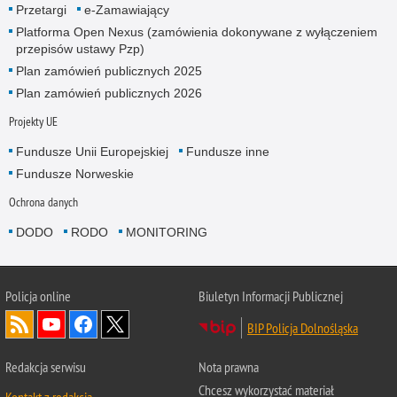
Przetargi
e-Zamawiający
Platforma Open Nexus (zamówienia dokonywane z wyłączeniem
przepisów ustawy Pzp)
Plan zamówień publicznych 2025
Plan zamówień publicznych 2026
Projekty UE
Fundusze Unii Europejskiej
Fundusze inne
Fundusze Norweskie
Ochrona danych
DODO
RODO
MONITORING
Policja
online
Biuletyn Informacji Publicznej
BIP Policja Dolnośląska
Redakcja serwisu
Nota prawna
Chcesz wykorzystać materiał
Kontakt z redakcją