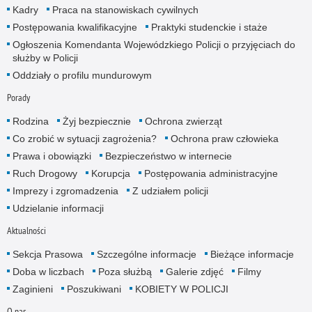
Kadry
Praca na stanowiskach cywilnych
Postępowania kwalifikacyjne
Praktyki studenckie i staże
Ogłoszenia Komendanta Wojewódzkiego Policji o przyjęciach do
służby w Policji
Oddziały o profilu mundurowym
Porady
Rodzina
Żyj bezpiecznie
Ochrona zwierząt
Co zrobić w sytuacji zagrożenia?
Ochrona praw człowieka
Prawa i obowiązki
Bezpieczeństwo w internecie
Ruch Drogowy
Korupcja
Postępowania administracyjne
Imprezy i zgromadzenia
Z udziałem policji
Udzielanie informacji
Aktualności
Sekcja Prasowa
Szczególne informacje
Bieżące informacje
Doba w liczbach
Poza służbą
Galerie zdjęć
Filmy
Zaginieni
Poszukiwani
KOBIETY W POLICJI
O nas