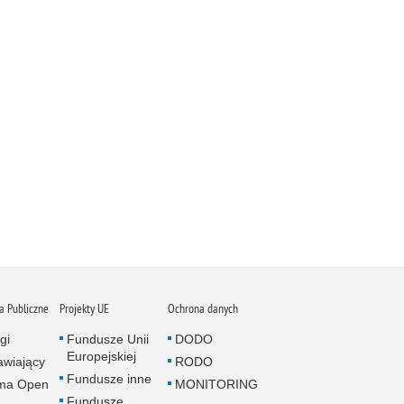
 Publiczne
Projekty UE
Ochrona danych
gi
Fundusze Unii
DODO
Europejskiej
wiający
RODO
Fundusze inne
rma Open
MONITORING
Fundusze