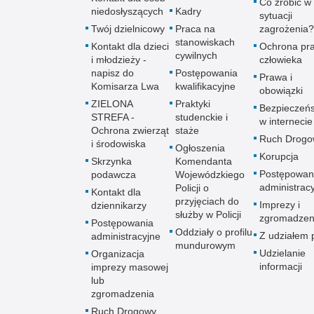
Co zrobić w
niedosłyszących
Kadry
sytuacji
Twój dzielnicowy
Praca na
zagrożenia?
stanowiskach
Kontakt dla dzieci
Ochrona pr
cywilnych
i młodzieży -
człowieka
napisz do
Postępowania
Prawa i
Komisarza Lwa
kwalifikacyjne
obowiązki
ZIELONA
Praktyki
Bezpieczeń
STREFA -
studenckie i
w internecie
Ochrona zwierząt
staże
Ruch Drogo
i środowiska
Ogłoszenia
Korupcja
Skrzynka
Komendanta
Postępowan
podawcza
Wojewódzkiego
administrac
Policji o
Kontakt dla
przyjęciach do
Imprezy i
dziennikarzy
służby w Policji
zgromadzen
Postępowania
Oddziały o profilu
Z udziałem p
administracyjne
mundurowym
Udzielanie
Organizacja
informacji
imprezy masowej
lub
zgromadzenia
Ruch Drogowy