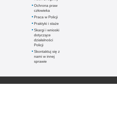
Ochrona praw
człowieka
Praca w Policji
Praktyki i staże
Skargi i wnioski
dotyczące
działalności
Policji
Skontaktuj się z
nami w innej
sprawie
Policja
online
Biuletyn Informacji
BIP Polic