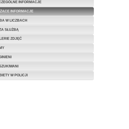
CZEGÓLNE INFORMACJE
EŻĄCE INFORMACJE
BA W LICZBACH
ZA SŁUŻBĄ
LERIE ZDJĘĆ
LMY
INIENI
SZUKIWANI
BIETY W POLICJI