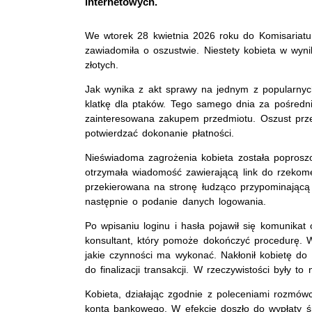
internetowych.
We wtorek 28 kwietnia 2026 roku do Komisariatu I 
zawiadomiła o oszustwie. Niestety kobieta w wyni
złotych.
Jak wynika z akt sprawy na jednym z popularnyc
klatkę dla ptaków. Tego samego dnia za pośredn
zainteresowana zakupem przedmiotu. Oszust prz
potwierdzać dokonanie płatności.
Nieświadoma zagrożenia kobieta została poproszo
otrzymała wiadomość zawierającą link do rzekomeg
przekierowana na stronę łudząco przypominającą
następnie o podanie danych logowania.
Po wpisaniu loginu i hasła pojawił się komunikat 
konsultant, który pomoże dokończyć procedurę. Wk
jakie czynności ma wykonać. Nakłonił kobietę do 
do finalizacji transakcji. W rzeczywistości były t
Kobieta, działając zgodnie z poleceniami rozmów
konta bankowego. W efekcie doszło do wypłaty śro