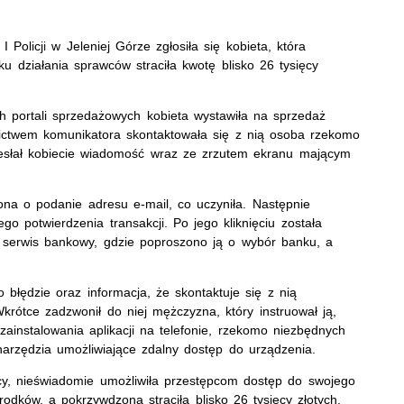
Policji w Jeleniej Górze zgłosiła się kobieta, która
ku działania sprawców straciła kwotę blisko 26 tysięcy
h portali sprzedażowych kobieta wystawiła na sprzedaż
ictwem komunikatora skontaktowała się z nią osoba rzekomo
esłał kobiecie wiadomość wraz ze zrzutem ekranu mającym
na o podanie adresu e-mail, co uczyniła. Następnie
o potwierdzenia transakcji. Po jego kliknięciu została
 serwis bankowy, gdzie poproszono ją o wybór banku, a
o błędzie oraz informacja, że skontaktuje się z nią
rótce zadzwonił do niej mężczyzna, który instruował ją,
zainstalowania aplikacji na telefonie, rzekomo niezbędnych
o narzędzia umożliwiające zdalny dostęp do urządzenia.
cy, nieświadomie umożliwiła przestępcom dostęp do swojego
dków, a pokrzywdzona straciła blisko 26 tysięcy złotych.