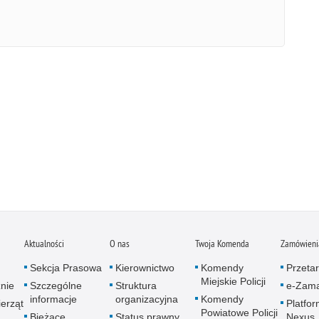
Aktualności
O nas
Twoja Komenda
Zamówienia
Sekcja Prasowa
Kierownictwo
Komendy
Przetar
Miejskie Policji
znie
Szczególne
Struktura
e-Zama
informacje
organizacyjna
Komendy
erząt
Platfo
Powiatowe Policji
Bieżące
Status prawny
Nexus