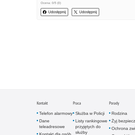
Ocena: 0/5 (0)
Udostępnij
Udostępnij
Kontakt
Praca
Porady
Telefon alarmowy
Służba w Policji
Rodzina
Dane
Listy rankingowe
Żyj bezpiec
teleadresowe
przyjętych do
Ochrona zwi
służby
Kontakt dla osób