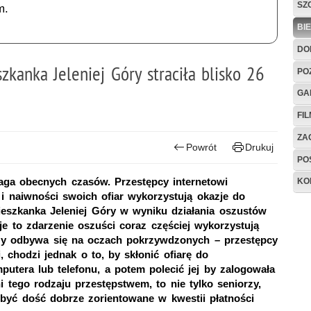
SZ
m.
BI
DO
kanka Jeleniej Góry straciła blisko 26
PO
GA
FI
ZAG
Powrót
Drukuj
PO
aga obecnych czasów. Przestępcy internetowi
KO
 i naiwności swoich ofiar wykorzystują okazje do
ieszkanka Jeleniej Góry w wyniku działania oszustów
uje to zdarzenie oszuści coraz częściej wykorzystują
dzy odbywa się na oczach pokrzywdzonych – przestępcy
, chodzi jednak o to, by skłonić ofiarę do
putera lub telefonu, a potem polecić jej by zalogowała
tego rodzaju przestępstwem, to nie tylko seniorzy,
 być dość dobrze zorientowane w kwestii płatności