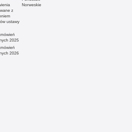
ienia
Norweskie
wane z
eniem
sów ustawy
amówień
znych 2025
amówień
znych 2026