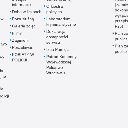
informacje
(zamów
Orkiestra
dokony
Doba w liczbach
policyjna
wyłącz
aw
Poza służbą
Laboratorium
przepi
kryminalistyczne
Galerie zdjęć
Pzp)
Deklaracja
Filmy
Plan z
dostępności
public
Zaginieni
serwisu
stwo
Plan z
Poszukiwani
Izba Pamięci
public
KOBIETY W
wy
Patron Komendy
POLICJI
Wojewódzkiej
Policji we
ia
Wrocławiu
yjne
ia
olicji