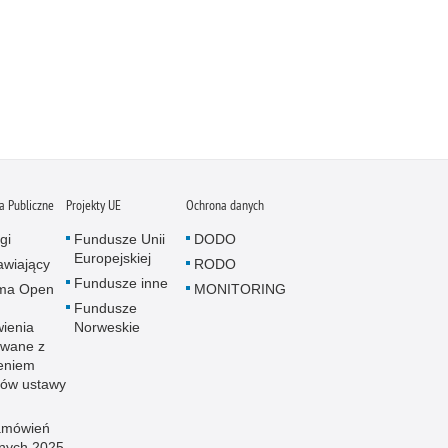
 Publiczne
Projekty UE
Ochrona danych
gi
Fundusze Unii
DODO
Europejskiej
wiający
RODO
Fundusze inne
rma Open
MONITORING
Fundusze
ienia
Norweskie
wane z
eniem
sów ustawy
amówień
znych 2025