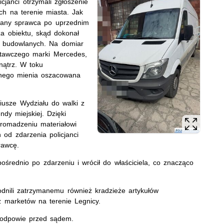
cjanci otrzymali zgłoszenie
h na terenie miasta. Jak
znany sprawca po uprzednim
za obiektu, skąd dokonał
zi budowlanych. Na domiar
tawczego marki Mercedes,
nątrz. W toku
onego mienia oszacowana
iusze Wydziału do walki z
dy miejskiej. Dzięki
gromadzeniu materiałowi
od zdarzenia policjanci
prawcę.
ośrednio po zdarzeniu i wrócił do właściciela, co znacząco
dnili zatrzymanemu również kradzieże artykułów
z marketów na terenie Legnicy.
y odpowie przed sądem.