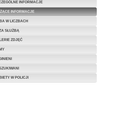
CZEGÓLNE INFORMACJE
EŻĄCE INFORMACJE
BA W LICZBACH
ZA SŁUŻBĄ
LERIE ZDJĘĆ
LMY
INIENI
SZUKIWANI
BIETY W POLICJI