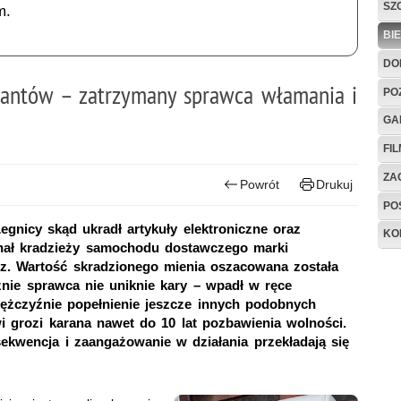
SZ
m.
BI
DO
cjantów – zatrzymany sprawca włamania i
PO
GA
FI
ZAG
Powrót
Drukuj
PO
egnicy skąd ukradł artykuły elektroniczne oraz
KO
nał kradzieży samochodu dostawczego marki
z. Wartość skradzionego mienia oszacowana została
cznie sprawca nie uniknie kary – wpadł w ręce
mężczyźnie popełnienie jeszcze innych podobnych
i grozi karana nawet do 10 lat pozbawienia wolności.
sekwencja i zaangażowanie w działania przekładają się