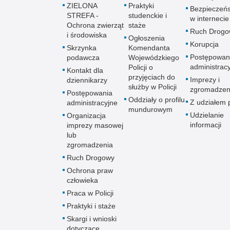
ZIELONA
Praktyki
Bezpieczeń
STREFA -
studenckie i
w internecie
Ochrona zwierząt
staże
Ruch Drogo
i środowiska
Ogłoszenia
Korupcja
Skrzynka
Komendanta
Postępowan
podawcza
Wojewódzkiego
administrac
Policji o
Kontakt dla
przyjęciach do
Imprezy i
dziennikarzy
służby w Policji
zgromadzen
Postępowania
Oddziały o profilu
Z udziałem p
administracyjne
mundurowym
Udzielanie
Organizacja
informacji
imprezy masowej
lub
zgromadzenia
Ruch Drogowy
Ochrona praw
człowieka
Praca w Policji
Praktyki i staże
Skargi i wnioski
dotyczące