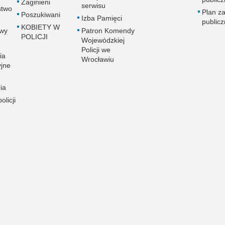
Zaginieni
serwisu
stwo
Plan z
Poszukiwani
Izba Pamięci
public
KOBIETY W
wy
Patron Komendy
POLICJI
Wojewódzkiej
Policji we
ia
Wrocławiu
yjne
ia
olicji