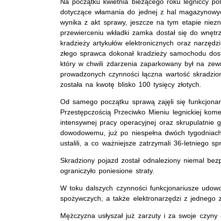
Na początku kwietnia bieżącego roku legniccy poli
dotyczące włamania do jednej z hal magazynowyc
wynika z akt sprawy, jeszcze na tym etapie nie
przewierceniu wkładki zamka dostał się do wnętr
kradzieży artykułów elektronicznych oraz narzęd
złego sprawca dokonał kradzieży samochodu dos
który w chwili zdarzenia zaparkowany był na zew
prowadzonych czynności łączna wartość skradzi
została na kwotę blisko 100 tysięcy złotych.
Od samego początku sprawą zajęli się funkcjonar
Przestępczością Przeciwko Mieniu legnickiej komen
intensywnej pracy operacyjnej oraz skrupulatnie 
dowodowemu, już po niespełna dwóch tygodniach 
ustalili, a co ważniejsze zatrzymali 36-letniego s
Skradziony pojazd został odnaleziony niemal bezp
ograniczyło poniesione straty.
W toku dalszych czynności funkcjonariusze udowo
spożywczych, a także elektronarzędzi z jednego 
Mężczyzna usłyszał już zarzuty i za swoje czyn