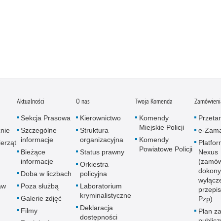
Aktualności
O nas
Twoja Komenda
Zamówienia
Sekcja Prasowa
Kierownictwo
Komendy
Przetar
Miejskie Policji
znie
Szczególne
Struktura
e-Zama
informacje
organizacyjna
Komendy
erząt
Platfo
Powiatowe Policji
Bieżące
Status prawny
Nexus
informacje
(zamów
Orkiestra
dokony
Doba w liczbach
policyjna
wyłącz
aw
Poza służbą
Laboratorium
przepi
kryminalistyczne
Galerie zdjęć
Pzp)
Deklaracja
Filmy
Plan z
dostępności
public