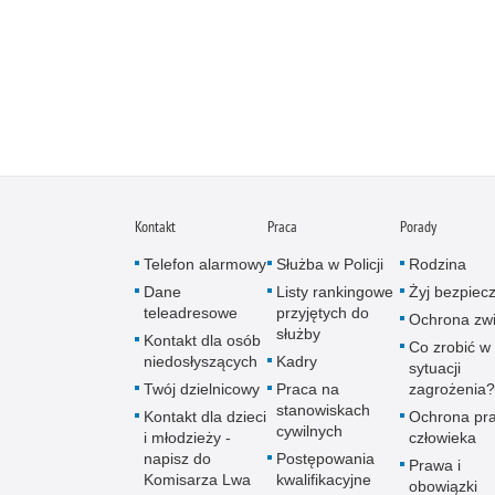
Kontakt
Praca
Porady
Telefon alarmowy
Służba w Policji
Rodzina
Dane
Listy rankingowe
Żyj bezpiec
teleadresowe
przyjętych do
Ochrona zwi
służby
Kontakt dla osób
Co zrobić w
niedosłyszących
Kadry
sytuacji
Twój dzielnicowy
Praca na
zagrożenia?
stanowiskach
Kontakt dla dzieci
Ochrona pr
cywilnych
i młodzieży -
człowieka
napisz do
Postępowania
Prawa i
Komisarza Lwa
kwalifikacyjne
obowiązki