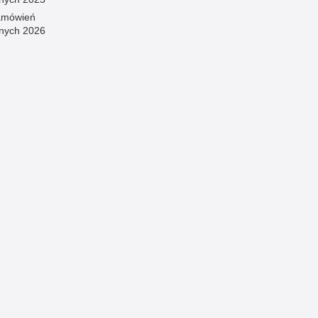
amówień
znych 2026