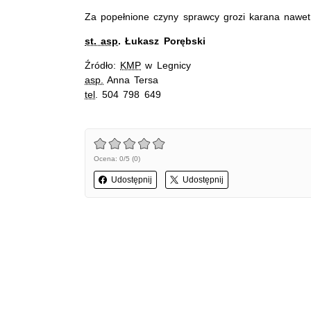
Za popełnione czyny sprawcy grozi karana nawet 
st. asp
. Łukasz Porębski
Źródło:
KMP
w Legnicy
asp.
Anna Tersa
tel
. 504 798 649
Ocena: 0/5 (0)
Udostępnij
Udostępnij