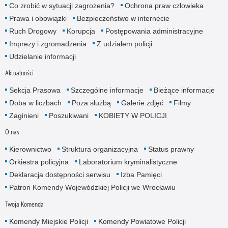
Co zrobić w sytuacji zagrożenia?
Ochrona praw człowieka
Prawa i obowiązki
Bezpieczeństwo w internecie
Ruch Drogowy
Korupcja
Postępowania administracyjne
Imprezy i zgromadzenia
Z udziałem policji
Udzielanie informacji
Aktualności
Sekcja Prasowa
Szczególne informacje
Bieżące informacje
Doba w liczbach
Poza służbą
Galerie zdjęć
Filmy
Zaginieni
Poszukiwani
KOBIETY W POLICJI
O nas
Kierownictwo
Struktura organizacyjna
Status prawny
Orkiestra policyjna
Laboratorium kryminalistyczne
Deklaracja dostępności serwisu
Izba Pamięci
Patron Komendy Wojewódzkiej Policji we Wrocławiu
Twoja Komenda
Komendy Miejskie Policji
Komendy Powiatowe Policji